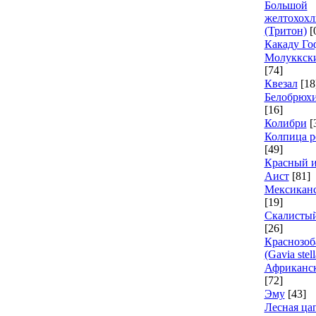
Большой
желтохохл
(Тритон)
[
Какаду Го
Молуккски
[74]
Квезал
[18
Белобрюх
[16]
Колибри
[
Колпица р
[49]
Красный 
Аист
[81]
Мексиканс
[19]
Скалисты
[26]
Краснозоб
(Gavia stell
Африканск
[72]
Эму
[43]
Лесная ца