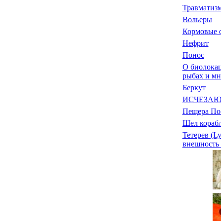
Травматиз
Вольеры
Кормовые 
Нефрит
Понос
О биолокац
рыбах и мн
Беркут
ИСЧЕЗА
Пещера По
Шел корабл
Тетерев (Lyr
внешность