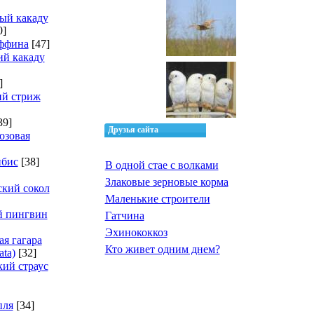
ый какаду
0]
ффина
[47]
й какаду
]
ий стриж
39]
Друзья сайта
озовая
ибис
[38]
В одной стае с волками
Злаковые зерновые корма
кий сокол
Маленькие строители
й пингвин
Гатчина
Эхинококкоз
ая гагара
Кто живет одним днем?
ata)
[32]
ий страус
пля
[34]