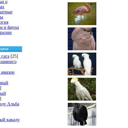
ьи о
ах
натные
цы
огия
а и фауна
ралии
здела
 гага
[25]
фламинго
 амазон
овый
]
бый
]
аду Альба
ый какаду