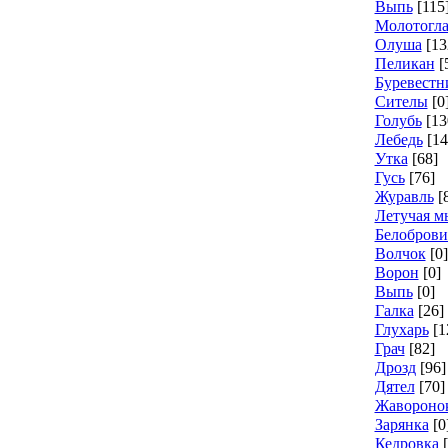
Выпь
[115
Молотогл
Олуша
[13
Пеликан
[
Буревестн
Сителы
[0
Голубь
[13
Лебедь
[14
Утка
[68]
Гусь
[76]
Журавль
[
Летучая 
Белоброви
Волчок
[0]
Ворон
[0]
Выпь
[0]
Галка
[26]
Глухарь
[1
Грач
[82]
Дрозд
[96]
Дятел
[70]
Жавороно
Зарянка
[0
Кедровка