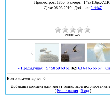
Просмотров
: 1856 |
Размеры
: 149x116px/7.1K
Дата
: 06.03.2010 |
Добавил
:
farid47
Рейтинг
:
0.0
/
0
« Предыдущая
|
57
58
59
60
61
[
62
]
63
64
65
66
67
|
Сл
Всего комментариев
:
0
Добавлять комментарии могут только зарегистрированные
[
Регистрация
|
Вход
]