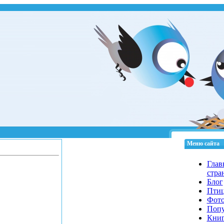
Меню сайта
Глав
стра
Блог
Пти
Фот
Попу
Кни