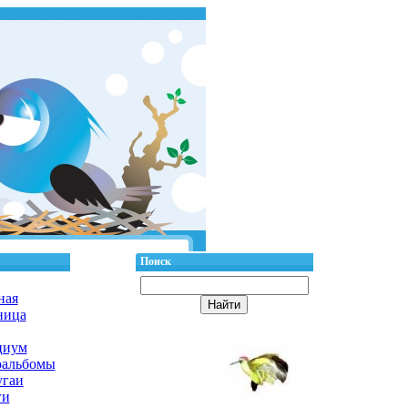
Поиск
ная
ница
циум
оальбомы
гаи
ги