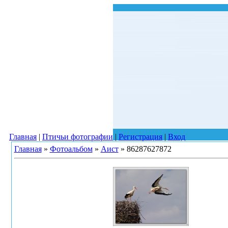
Главная
|
Птичьи фотографии
|
Регистрация
|
Вход
Главная
»
Фотоальбом
»
Аист
» 86287627872