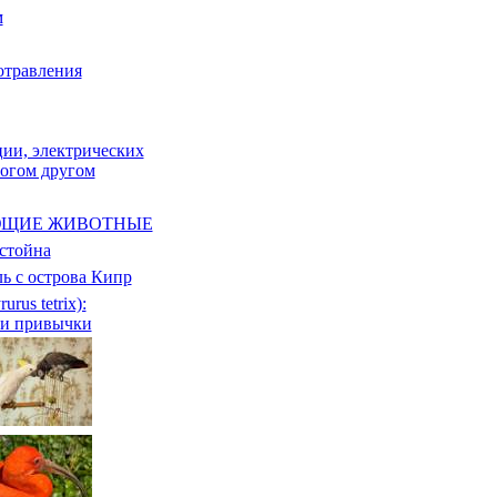
м
отравления
ии, электрических
огом другом
ЮЩИЕ ЖИВОТНЫЕ
стойна
ь с острова Кипр
urus tetrix):
 и привычки