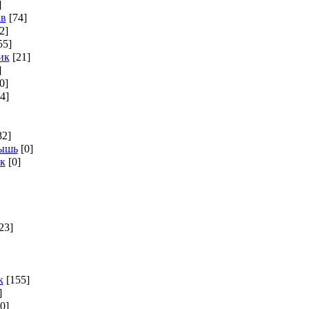
]
ав
[74]
2]
55]
ик
[21]
]
0]
4]
82]
мышь
[0]
к
[0]
23]
к
[155]
]
[0]