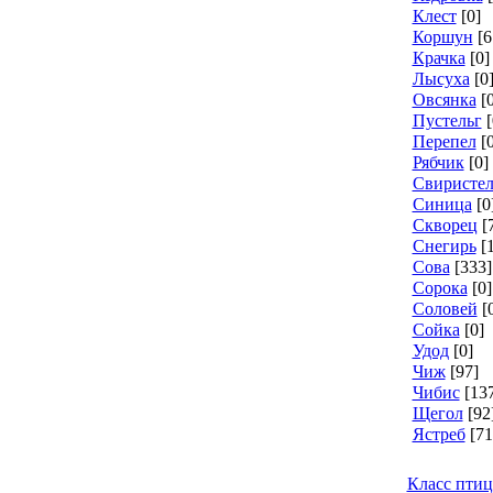
Клест
[0]
Коршун
[6
Крачка
[0]
Лысуха
[0
Овсянка
[
Пустельг
[
Перепел
[
Рябчик
[0]
Свиристел
Синица
[0
Скворец
[
Снегирь
[
Сова
[333]
Сорока
[0]
Соловей
[
Сойка
[0]
Удод
[0]
Чиж
[97]
Чибис
[13
Щегол
[92
Ястреб
[71
Класс пти