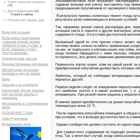
Ультрафиолетовые лучи оказывают бактерицидное 
Учить попугая говорить
садовом вольере или клетку выставлять под прям
[39]
предохранения попугайчиков от чрезмерного перегре
Для владельцев
[60]
Статьи и советы
В результате приема солнечных «ванн» птицы лучш
результате резко изменяющихся внешних условий.
Пятнистый сфинкс
[21]
Так, например, резкая смена распорядка дня, пере
вспышка света в темноте и другие внезапные, ре
Вода для купания
содержатся птицы. Отсутствие достаточной вентиляц
Если смесь получилась
слишком вязкой, можно
Вызванный одной из этих причин стресс может за
добавить в нее сухари, а
систему можно сильно ослабить правильным уходом 
если слишком сухой –
на них, не подпускать к клеткам кошек или собак, 
тертую морковь.
когда человек обращается с ними ласково, говор
осторожность, все делать плавными движениями рук
Оренбургские чистые
Водорастворимые витамины
Переносить клетку нужно, взяв ее одной рукой за 
приобретенный попугайчик должен быть посажен обя
Мягкий корм на основе
моркови и другие корма
Любитель, который не соблюдает ветеринарно-сан
Вода
пернатых друзей.
Лошади и их сородичи
Первую неделю следят за поведением неразлучника 
Некоторые другие важные
ест наиболее охотно и в каком количестве, т. е.
для экологии законы и
неправильно. При резкой смене рациона у неразлуч
принципы
В зимнее время приобретенного на рынке попугайчи
Фотокамеры в Средиземном
температура около 15 °C.
море
ОСВОЕНИЕ СУШИ
После карантина попугайчика помещают в общую к
при условии, что в вольере достаточно места и име
Горы Рувензори
Муравьиные дела
Однако сообщество должно состоять из одного вида
Для совместного содержания не подходят розовоще
птиц. Так, у меня был случай, когда самка розовоще