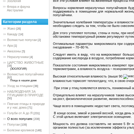
Все эти условия влияют на жизненные процессы пти
Зоология
Флора и фауна
Вопросы кормления неразлучных попугайчиков буд
Австралии
поддерживать в помещении для нормальной жизнед
попугайчики.
Категории раздела
Значительные колебания температуры и влажности в
необходимо следить за тем, чтобы не было сквозняк
Жако
[26]
Для этого утепляют потолки, стены и полы, при н
Какаду
[14]
обстановке температурный режим регулируют путем
Волнистые попугаи
[2]
Оптимальные параметры микроклимата при содержа
Ара
[1]
гнездования – 70–80 %.
Амазоны
[5]
Следует иметь в виду, что на микроклимат большо
Неразлучники
[4]
содержание кислорода в воздухе, потребление корм
ЦАРСТВО ЖИВОТНЫЕ
Показатели состояния микроклимата измеряют при
[34]
термометрами, а влажность воздуха – психрометро
(ЗООЛОГИЯ)
Волнистые попугайчики
Высокая относительная влажность (выше 90
[62]
влажностью тормозят теплоотдачу, что, в свою очер
Птицы в нашем доме
Уход за птицами
[36]
При этом у птиц появляется вялость, пониженный а
НАБЛЮДЕНИЯ ЗА
Отрицательно влияет на неразлучников также высо
ПТИЦАМИ В ПРИРОДЕ
на рост, физиологическое развитие, жизнеспособно
[50]
Певчие птицы в природе
Чаще всего в помещениях недостает света, поэтому
и у нас дома
[71]
В конце осени, зимой и ранней весной, когда день
Голуби от А до Я
[231]
С этой целью включают электрическое освещение.
О всех попугаях
[208]
Мощность его должна составлять не менее 5 Вт н
Попугаи
[109]
организм полностью (за исключением эффекта ульт
Болезни кроликов
[146]