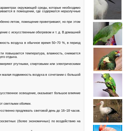
 параметрах окружающей среды, которые необходимо
живается в помещении, где содержатся неразлучные
обенно летом, помещение проветривают, но при этом
ение с искусственным обогревом и т. д. В домашней
жность воздуха в обычное время 50–70 %, в период
сти повышается температура, влажность, снижается
его отдыха.
измеряют ртутными, спиртовыми или электрическими
 и малая подвижность воздуха в сочетании с большой
скусственное освещение, оказывает большое влияние
ают светлыми обоями.
усственно продлевать световой день до 16–18 часов.
азосветных (более экономичных) по воздействию на