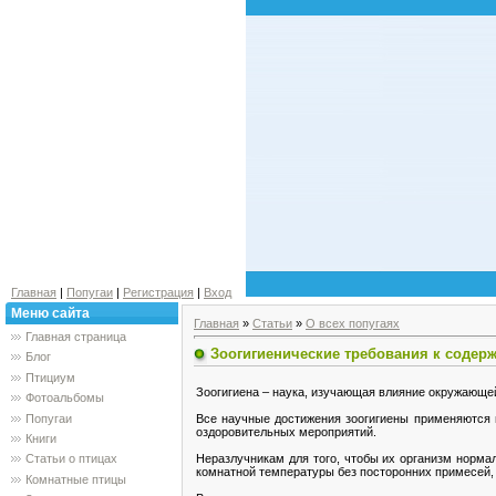
Главная
|
Попугаи
|
Регистрация
|
Вход
Меню сайта
Главная
»
Статьи
»
О всех попугаях
Главная страница
Зоогигиенические требования к содер
Блог
Птициум
Зоогигиена – наука, изучающая влияние окружающей
Фотоальбомы
Попугаи
Все научные достижения зоогигиены применяются в
оздоровительных мероприятий.
Книги
Неразлучникам для того, чтобы их организм норма
Статьи о птицах
комнатной температуры без посторонних примесей,
Комнатные птицы