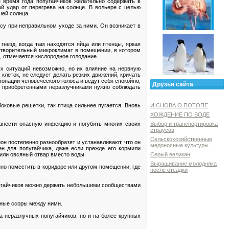
 время года попугайчиков желательно содержать в
й удар от перегрева на солнце. В вольере с целью
чей солнца.
су при неправильном уходе за ними. Он возникает в
гнезд, когда там находятся яйца или птенцы, яркая
етворительный микроклимат в помещении, в котором
, отмечается кислородное голодание.
х ситуаций невозможно, но их влияние на нервную
клеток, не следует делать резких движений, кричать
онации человеческого голоса и ведут себя спокойно,
Друзья сайта
вь приобретенными неразлучниками нужно соблюдать
боковые решетки, так птица сильнее пугается. Вновь
И СНОВА О ПОТОПЕ
ХОЖДЕНИЕ ПО ВОДЕ
занести опасную инфекцию и погубить многих своих
Выбор и транспортировка
страусов
Сельскохозяйственные
он постепенно разнообразят и устанавливают, что он
медоносные культуры
ен для попугайчика, даже если прежде его кормили
или овсяный отвар вместо воды.
Серый великан
Выращивание молодняка
нно поместить в коридоре или другом помещении, где
после отсадки
пугайчиков можно держать небольшими сообществами
зные ссоры между ними.
а неразлучных попугайчиков, но и на более крупных