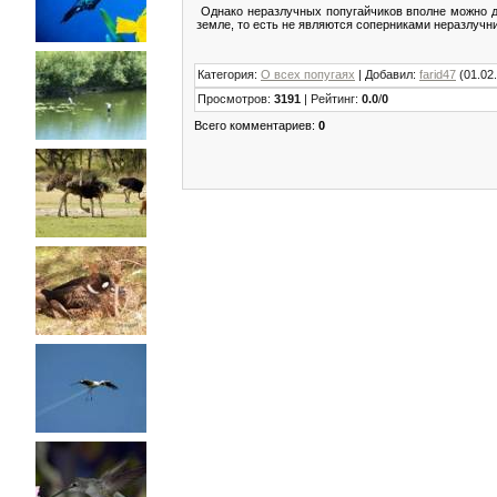
Однако неразлучных попугайчиков вполне можно де
земле, то есть не являются соперниками неразлучни
Категория
:
О всех попугаях
|
Добавил
:
farid47
(01.02
Просмотров
:
3191
|
Рейтинг
:
0.0
/
0
Всего комментариев
:
0