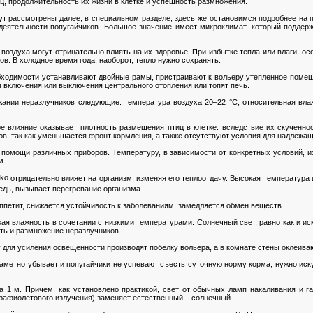
ц, продолжительность их жизни в клетке и успешность размножения.
ут рассмотрены далее, в специальном разделе, здесь же остановимся подробнее на
еятельности попугайчиков. Большое значение имеет микроклимат, который поддер
оздуха могут отрицательно влиять на их здоровье. При избытке тепла или влаги, ос
ов. В холодное время года, наоборот, тепло нужно сохранять.
еобходимости устанавливают двойные рамы, пристраивают к вольеру утепленное помещ
 включения или выключения центрального отопления или топят печь.
нии неразлучников следующие: температура воздуха 20–22 °C, относительная вла
е влияние оказывает плотность размещения птиц в клетке: вследствие их скученно
ов, так как уменьшается фронт кормления, а также отсутствуют условия для надлежащ
 помощи различных приборов. Температуру, в зависимости от конкретных условий, 
м.
отрицательно влияет на организм, изменяя его теплоотдачу. Высокая температура
едь, вызывает перегревание организма.
ппетит, снижается устойчивость к заболеваниям, замедляется обмен веществ.
кая влажность в сочетании с низкими температурами. Солнечный свет, равно как и и
сть и размножение неразлучников.
 для усиления освещенности производят побелку вольера, а в комнате стены оклеив
 заметно убывает и попугайчики не успевают съесть суточную норму корма, нужно иск
а 1 м. Причем, как установлено практикой, свет от обычных ламп накаливания и г
рафиолетового излучения) заменяет естественный – солнечный.