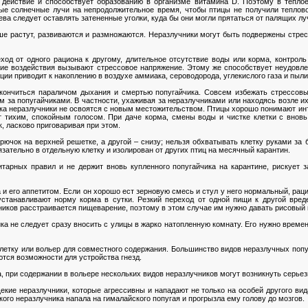
действие и способствует образованию в организме витамина D. Поэтому в теплое
ые солнечные лучи на непродолжительное время, чтобы птицы не получили теплово
ва следует оставлять затененные уголки, куда бы они могли прятаться от палящих лу
е растут, развиваются и размножаются. Неразлучники могут быть подвержены стрес
ход от одного рациона к другому, длительное отсутствие воды или корма, контроль 
зкие воздействия вызывают стрессовое напряжение. Этому же способствует неудовл
ии приводит к накоплению в воздухе аммиака, сероводорода, углекислого газа и пыли
кончиться параличом дыхания и смертью попугайчика. Совсем избежать стрессовы
за попугайчиками. В частности, ухаживая за неразлучниками или находясь возле их 
пока неразлучники не освоятся с новым местожительством. Птицы хорошо понимают инт
ит тихим, спокойным голосом. При даче корма, смены воды и чистке клетки с вно
, ласково приговаривая при этом.
крючок на верхней решетке, а другой – снизу; нельзя обхватывать клетку руками за 
зательно в отдельную клетку и изолирован от других птиц на месячный карантин.
итарных правил и не держит вновь купленного попугайчика на карантине, рискует 
и его аппетитом. Если он хорошо ест зерновую смесь и стул у него нормальный, раци
 устанавливают норму корма в сутки. Резкий переход от одной пищи к другой вред
ников расстраивается пищеварение, поэтому в этом случае им нужно давать рисовый 
ка не следует сразу вносить с улицы в жарко натопленную комнату. Его нужно време
летку или вольер для совместного содержания. Большинство видов неразлучных по
ются возможности для устройства гнезд.
, при содержании в вольере нескольких видов неразлучников могут возникнуть серье
кие неразлучники, которые агрессивны и нападают не только на особей другого вид
кого неразлучника напала на гималайского попугая и прогрызла ему голову до мозгов.