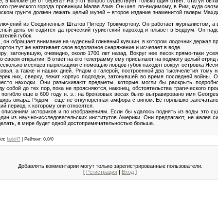
е, в километре от берега? На этот вопрос существует только один ответ: статуя был
гого греческого города провинции Малая Азия. Он шел, по-видимому, в Рим, куда сво
морском грунте должен лежать целый музей – второе издание знаменитой галеры Мах
лючений из Соединенных Штатов Питеру Трокмортону. Он работает журналистом, а 
асный день он садится да греческий туристский пароход и плывет в Бодрум. Он на
телей губок.
х, он обращает внимание на чудесный глиняный кувшин, в котором лодочник держал пр
ортон тут же натягивает свое водолазное снаряжение и исчезает в воде.
ру, затонувшую, очевидно, около 1700 лет назад. Вокруг нее песок прямо-таки ус
о своем открытии. В ответ на его телеграмму ему присылают на подмогу целый отряд 
несколько месяцев ныряльщики с помощью ловцов губок находят вокруг островка Ясси
овья, а также и наших дней. Рядом с галерой, построенной два тысячелетия тому н
перек них, сверху, лежит корпус подлодки, затонувшей во время последней войны. 
место находки. Они разыскивают предметы, которые могли бы раскрыть подробн
у собой до тех пор, пока не проясняются, наконец, обстоятельства трагического пр
е погибло еще в 600 году н. э.: на бронзовых весах было выгравировано имя Georges
нцирь омара. Рядом – еще не откупоренная амфора с вином. Ее горлышко запечатано
ий период, к которому они относятся.
 описаниям историков и по изображениям. Если бы удалось поднять из воды это су
один из научно-исследовательских институтов Америки. Они предлагают, не жалея си
сделать, в мире будет одной достопримечательностью больше.
ил
:
farid47
|
Рейтинг
:
0.0
/
0
Добавлять комментарии могут только зарегистрированные пользователи.
[
Регистрация
|
Вход
]