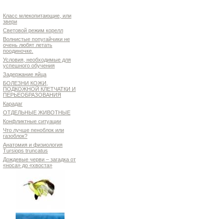
Класс млекопитающие, или
звери
Световой режим корелл
Волнистые попугайчики не
очень любят летать
поодиночке.
Условия, необходимые для
успешного обучения
Задержание яйца
БОЛЕЗНИ КОЖИ,
ПОДКОЖНОЙ КЛЕТЧАТКИ И
ПЕРЬЕОБРАЗОВАНИЯ
Карадаг
ОТДЕЛЬНЫЕ ЖИВОТНЫЕ
Конфликтные ситуации
Что лучше пеноблок или
газоблок?
Анатомия и физиология
Tursiops truncatus
Дождевые черви – загадка от
«носа» до «хвоста»