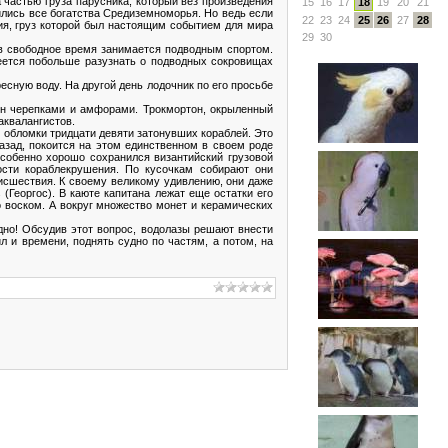
а частью груза парусника, который вез произведения
15
16
17
18
19
20
21
зились все богатства Средиземноморья. Но ведь если
22
23
24
25
26
27
28
дия, груз которой был настоящим событием для мира
29
30
в свободное время занимается подводным спортом.
деется побольше разузнать о подводных сокровищах
есную воду. На другой день лодочник по его просьбе
еян черепками и амфорами. Трокмортон, окрыленный
аквалангистов.
 обломки тридцати девяти затонувших кораблей. Это
азад, покоится на этом единственном в своем роде
Особенно хорошо сохранился византийский грузовой
ости кораблекрушения. По кусочкам собирают они
оисшествия. К своему великому удивлению, они даже
 (Георгос). В каюте капитана лежат еще остатки его
 воском. А вокруг множество монет и керамических
дно! Обсудив этот вопрос, водолазы решают внести
л и времени, поднять судно по частям, а потом, на