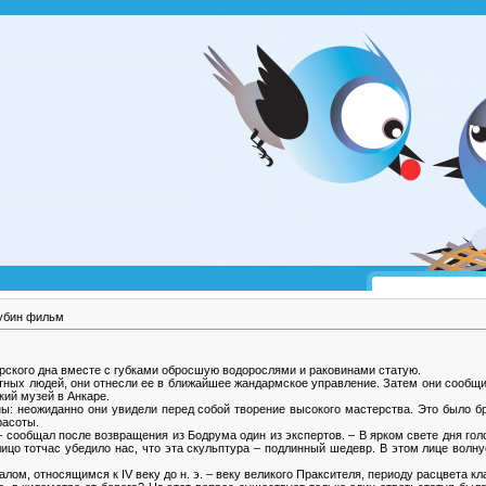
лубин фильм
рского дна вместе с губками обросшую водорослями и раковинами статую.
тных людей, они отнесли ее в ближайшее жандармское управление. Затем они сообщил
кий музей в Анкаре.
ы: неожиданно они увидели перед собой творение высокого мастерства. Это было б
расоты.
– сообщал после возвращения из Бодрума один из экспертов. – В ярком свете дня го
лицо тотчас убедило нас, что эта скульптура – подлинный шедевр. В этом лице волн
лом, относящимся к IV веку до н. э. – веку великого Праксителя, периоду расцвета к