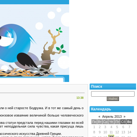
Поиск
13:38
и о ней старосте Бодрума. И в тот же самый день о
Календарь
ронзовое изваяние величиной больше человеческого
«
Апрель 2013
»
Пн
Вт
Ср
Чт
Пт
Сб
Вс
лова статуи предстала перед нашими глазами во всей
ует неподдельная сила чувства, какая присуща лишь
1
2
3
4
5
6
7
8
9
10
11
12
13
14
лассического искусства Древней Греции.