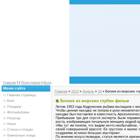
Главная
|
|
Регистрация
|
Вход
Меню сайта
Главная
»
2013
»
Апрель
»
18
» Богиня из морских г
Главная страница
Богиня из морских глубин фильм
Блог
Летом 1953 года бодрумские рыбаки вытащили с мо
Птициум
Чтобы ценная находка не попала в руки некомпетен
Фотоальбомы
находке был поставлен в известность Археологичес
Прибывшие три дня спустя эксперты были поражен
Попугаи
роста, изображающее печальную женщину редкой к
Книги
«Мы тут же поняли, что видим нечто необычайное, 
своей совершенной красоте. Ее грустное и милое 
Статьи о птицах
созданиям истинно больших мастеров».
Комнатные птицы
По мнению искусствоведов, статуя является оригина