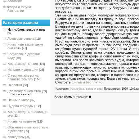
Но как оказался этот шедевр здесь, на морском дн
Зоология
искусства из Галикарнаса или из какого-нибудь дру
Флора и фауна
это действительно так, то здесь, у Бодрума, на 
Австралии
искусства.
Эта мысль не дает покоя молодому любителю прик
Скопив деньги на поездку в Европу, в один прекр
Категории раздела
Бодрума и рассчитывает на помощь местных собира
В первый же день, плывя на лодке в портовых вода
Из глубины веков и вод
показывает ему место, где был найден сосуд. Трокм
[91]
На дне моря он обнаруживает древнеримскую гале
удачей, по кабелю передает в Нью-Йорк сообщение 
Локаторы океана
[116]
И вот начинаются систематические изыскания. За 
Животные такие какие
были суда разных времен – античности, средневек
они есть
кладбище судов турецкий фрегат XVIII века. А по
[41]
корабль. Внимательно осматривают подводники 
Зооуголок в детском
свидетельства катастрофы и сопоставляют их межд
саду
[48]
выяснили, как звали капитана этого судна, которо
последней трапезы – косточки маслин, орехи и па
Как разводить птиц
[116]
изделий, позволяющих точно установить историческ
Человек и дельфин
[23]
Корабли античного времени известны нам лишь по
конкретное предложение, которое и направляют в 
С кем мы живем на
земле, вновь смонтировать его. Если это удастся 
планете Земля?
[144]
Смотреть
фильмы бесплатно
Экология
[50]
Категория
:
Из глубины веков и вод
|
Просмотров
: 1929 |
Добав
Для владельцев птиц
[59]
П о л е з н о е !
Всего комментариев
:
0
Птицы в мире
[67]
Чудеса природы
[138]
Как разводить правильно
кур
[23]
Жизнь на планете
[129]
Обыкновенные животные
в деталях
[35]
Крокодилы
[36]