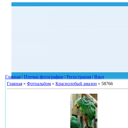
Главная
|
Птичьи фотографии
|
Регистрация
|
Вход
Главная
»
Фотоальбом
»
Краснолобый амазон
» 58766