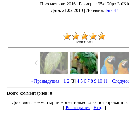
Просмотров
: 2016 |
Размеры
: 95x120px/3.0Kb
Дата
: 21.02.2010 |
Добавил
:
farid47
Рейтинг
:
5.0
/
1
« Предыдущая
|
1
2
[
3
]
4
5
6
7
8
9
10
11
|
Следующ
Всего комментариев
:
0
Добавлять комментарии могут только зарегистрированные 
[
Регистрация
|
Вход
]