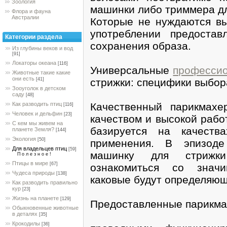
Зоология
машинки либо триммера дл
Флора и фауна
Австралии
Которые не нуждаются в
употреблении предоста
Категории раздела
сохранения образа.
Из глубины веков и вод
[91]
Локаторы океана
[116]
Универсальные
профессио
Животные такие какие
они есть
стрижки: специфики выбор
[41]
Зооуголок в детском
саду
[48]
Качественный парикмахе
Как разводить птиц
[116]
Человек и дельфин
[23]
качеством и высокой рабо
С кем мы живем на
базируется на качеств
планете Земля?
[144]
Экология
[50]
применения. В эпизоде
Для владельцев птиц
[59]
машинку для стрижк
П о л е з н о е !
Птицы в мире
[67]
ознакомиться со значи
Чудеса природы
[138]
каковые будут определяющ
Как разводить правильно
кур
[23]
Жизнь на планете
[129]
Предоставленные парикмах
Обыкновенные животные
в деталях
[35]
Крокодилы
[36]