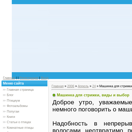
Главная
|
|
Регистрация
|
Вход
Меню сайта
Главная
»
2006
»
Апрель
»
24
» Машинка для стрижки
Главная страница
Машинка для стрижки, виды и выбор
Блог
Доброе утро, уважаемые
Птициум
Фотоальбомы
немного поговорить о маш
Попугаи
Книги
Надобность в непреры
Статьи о птицах
Комнатные птицы
волосами неотвратимо п