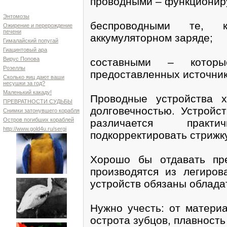
проводными – функционир
Энтомозы
беспроводными те, 
Ожирение и перерождение
печени
аккумуляторном заряде;
Гималайский попугай
Гиацинтовый ара
Вирус Попова
составными – котор
Розеллы
предоставленных источник
Сколько яиц дают ваши
несушки за год?
Маленький какаду!
Проводные устройства х
ПРЕВРАТНОСТИ СУДЬБЫ
долговечностью. Устройс
Снимки затонувшего корабля
Остров погибших кораблей
различается практ
http://www.gold4u.ru/sergi
подкорректировать стрижк
Хорошо бы отдавать пре
производятся из легиров
устройств обязаны облада
Нужно учесть: от матери
острота зубцов, плавность