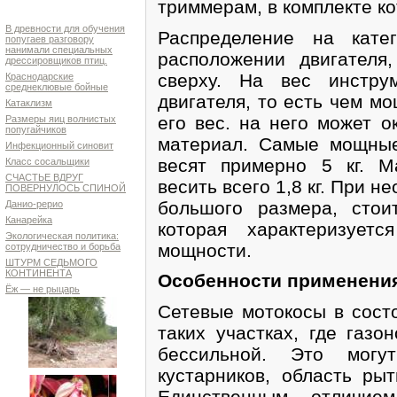
триммерам, в комплекте к
В древности для обучения
Распределение на кате
попугаев разговору
нанимали специальных
расположении двигателя
дрессировщиков птиц.
сверху. На вес инстру
Краснодарские
среднеклювые бойные
двигателя, то есть чем м
Катаклизм
его вес. на него может 
Размеры яиц волнистых
попугайчиков
материал. Самые мощные
Инфекционный синовит
весят примерно 5 кг. 
Класс сосальщики
СЧАСТЬЕ ВДРУГ
весить всего 1,8 кг. При 
ПОВЕРНУЛОСЬ СПИНОЙ
большого размера, стои
Данио-рерио
Канарейка
которая характеризует
Экологическая политика:
мощности.
сотрудничество и борьба
ШТУРМ СЕДЬМОГО
КОНТИНЕНТА
Особенности применени
Ёж — не рыцарь
Сетевые мотокосы в сост
таких участках, где газо
бессильной. Это могу
кустарников, область рыт
Единственным отличи