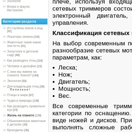
плече, используя входящ
Зоология
Флора и фауна
сетевых триммеров состои
Австралии
электронный двигатель
управления.
Категории раздела
Из глубины веков и вод
Классификация сетевых 
[91]
Локаторы океана
[116]
На выбор современным п
Животные такие какие
они есть
[41]
разнообразие сетевых мот
Зооуголок в детском
саду
[48]
параметрам, как:
Как разводить птиц
[116]
Леска;
Человек и дельфин
[23]
С кем мы живем на
Нож;
планете Земля?
[144]
Двигатель;
Экология
[50]
Для владельцев птиц
[59]
Мощность;
П о л е з н о е !
Вес.
Птицы в мире
[67]
Чудеса природы
[138]
Все современные тримм
Как разводить правильно
кур
[23]
категории по оснащению
Жизнь на планете
[129]
виде ножей и дисков. Пр
Обыкновенные животные
в деталях
[35]
выполнять сложные раб
Крокодилы
[36]