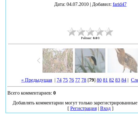
Дата
: 04.07.2010 |
Добавил
:
farid47
Рейтинг
:
0.0
/
0
« Предыдущая
|
74
75
76
77
78
[
79
]
80
81
82
83
84
|
Сл
Всего комментариев
:
0
Добавлять комментарии могут только зарегистрированные 
[
Регистрация
|
Вход
]