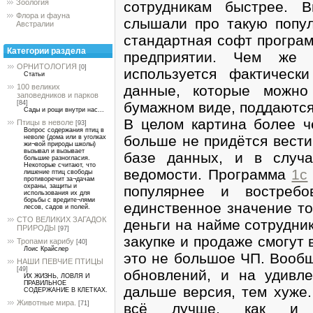
Зоология
сотрудникам быстрее. 
Флора и фауна
слышали про такую попул
Австралии
стандартная софт програм
Категории раздела
предприятии. Чем же 
ОРНИТОЛОГИЯ
[0]
используется фактическ
Статьи
данные, которые можно
100 великих
заповедников и парков
бумажном виде, поддаются
[84]
Сады и рощи внутри нас...
В целом картина более ч
Птицы в неволе
[93]
Вопрос содержания птиц в
больше не придётся вести
неволе (дома или в уголках
жи¬вой природы школы)
вызывал и вызывает
базе данных, и в случ
большие разногласия.
Некоторые считают, что
ведомости. Программа
1с
лишение птиц свободы
противоречит за¬дачам
охраны, защиты и
популярнее и востреб
использования их для
борьбы с вредите¬лями
единственное значение то
лесов, садов и полей.
СТО ВЕЛИКИХ ЗАГАДОК
деньги на найме сотрудник
ПРИРОДЫ
[97]
закупке и продаже смогут 
Тропами карибу
[40]
Лоис Крайслер
это не большое ЧП. Воо
НАШИ ПЕВЧИЕ ПТИЦЫ
[49]
обновлений, и на удивле
ИХ ЖИЗНЬ, ЛОВЛЯ И
ПРАВИЛЬНОЕ
дальше версия, тем хуже.
СОДЕРЖАНИЕ В КЛЕТКАХ.
Животные мира.
[71]
всё лучше, как и в