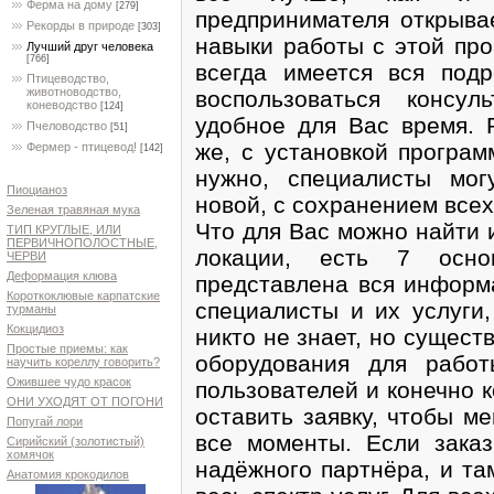
Ферма на дому
[279]
предпринимателя открыва
Рекорды в природе
[303]
навыки работы с этой пр
Лучший друг человека
[766]
всегда имеется вся под
Птицеводство,
животноводство,
воспользоваться консу
коневодство
[124]
удобное для Вас время. 
Пчеловодство
[51]
же, с установкой програ
Фермер - птицевод!
[142]
нужно, специалисты мо
Пиоцианоз
новой, с сохранением всех
Зеленая травяная мука
Что для Вас можно найти 
ТИП КРУГЛЫЕ, ИЛИ
ПЕРВИЧНОПОЛОСТНЫЕ,
локации, есть 7 осно
ЧЕРВИ
Деформация клюва
представлена вся информа
Короткоклювые карпатские
специалисты и их услуги,
турманы
Кокцидиоз
никто не знает, но сущес
Простые приемы: как
оборудования для работ
научить кореллу говорить?
Ожившее чудо красок
пользователей и конечно 
ОНИ УХОДЯТ ОТ ПОГОНИ
оставить заявку, чтобы м
Попугай лори
все моменты. Если заказ
Сирийский (золотистый)
хомячок
надёжного партнёра, и та
Анатомия крокодилов