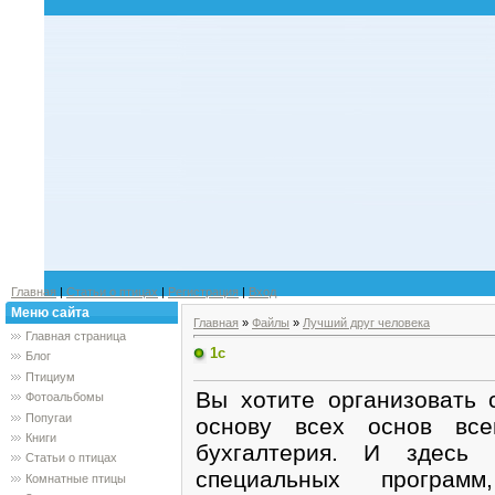
Главная
|
Статьи о птицах
|
Регистрация
|
Вход
Меню сайта
Главная
»
Файлы
»
Лучший друг человека
Главная страница
1с
Блог
Птициум
Вы хотите организовать 
Фотоальбомы
Попугаи
основу всех основ все
Книги
бухгалтерия. И здесь 
Статьи о птицах
специальных програм
Комнатные птицы