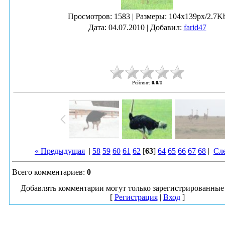
Просмотров
: 1583 |
Размеры
: 104x139px/2.7K
Дата
: 04.07.2010 |
Добавил
:
farid47
Рейтинг
:
0.0
/
0
« Предыдущая
|
58
59
60
61
62
[
63
]
64
65
66
67
68
|
Сл
Всего комментариев
:
0
Добавлять комментарии могут только зарегистрированные 
[
Регистрация
|
Вход
]