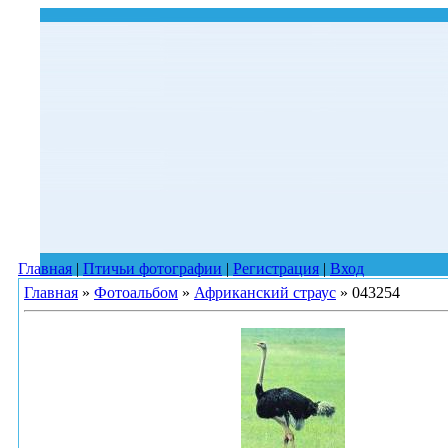
Главная
|
Птичьи фотографии
|
Регистрация
|
Вход
Главная
»
Фотоальбом
»
Африканский страус
» 043254