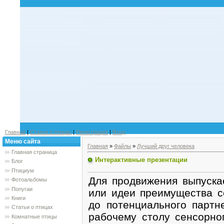
Главная
|
Статьи о птицах
|
Регистрация
|
Вход
Меню сайта
Главная
»
Файлы
»
Лучший друг человека
Главная страница
Интерактивные презентации
Блог
Птициум
Для продвижения выпускае
Фотоальбомы
Попугаи
или идеи преимущества с
Книги
до потенциального партне
Статьи о птицах
рабочему столу сенсорно
Комнатные птицы