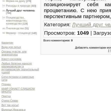
Ферма на дому
[279]
позиционирует себя ка
Рекорды в природе
[303]
процветанию. С нею прия
Лучший друг человека
[766]
перспективным партнером,
Птицеводство,
животноводство,
Категория
:
Лучший друг че
коневодство
[124]
Пчеловодство
[51]
Просмотров
:
1049
|
Загруз
Фермер - птицевод!
[142]
Всего комментариев
:
0
Карантин
Вода для питья
Добавлять комментарии мог
[
Органы чувств, или
анализаторы
Клест-сосновик
Любые болезни наносят
кролиководству и
нутриеводству значительный
ущерб
Сети-путанки и навесные
сети
Птенец
КАФР УЗНАЕТ СЛИШКОМ
МНОГО
Притча
Озеро Севан
Вот так носы!
Водопад Ниагара и