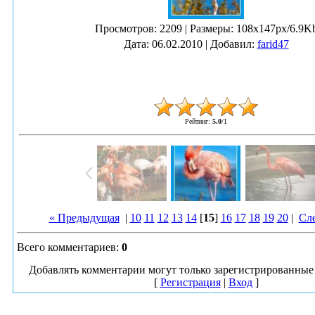
Просмотров
: 2209 |
Размеры
: 108x147px/6.9K
Дата
: 06.02.2010 |
Добавил
:
farid47
Рейтинг
:
5.0
/
1
« Предыдущая
|
10
11
12
13
14
[
15
]
16
17
18
19
20
|
Сл
Всего комментариев
:
0
Добавлять комментарии могут только зарегистрированные 
[
Регистрация
|
Вход
]