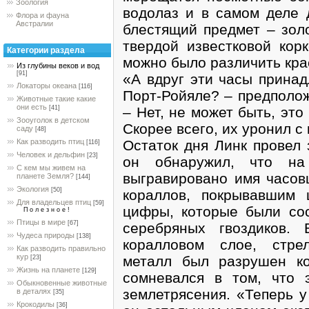
Зоология
водолаз и в самом деле 
Флора и фауна
Австралии
блестящий предмет – зол
твердой известковой кор
Категории раздела
можно было различить кра
Из глубины веков и вод
[91]
«А вдруг эти часы принад
Локаторы океана
[116]
Порт-Ройяле? – предполож
Животные такие какие
они есть
– Нет, не может быть, эт
[41]
Зооуголок в детском
Скорее всего, их уронил с
саду
[48]
Остаток дня Линк провел 
Как разводить птиц
[116]
Человек и дельфин
[23]
он обнаружил, что на
С кем мы живем на
выгравировано имя часов
планете Земля?
[144]
Экология
[50]
кораллов, покрывавшим 
Для владельцев птиц
[59]
цифры, которые были со
П о л е з н о е !
Птицы в мире
[67]
серебряных гвоздиков.
Чудеса природы
[138]
коралловом слое, стрел
Как разводить правильно
кур
металл был разрушен к
[23]
Жизнь на планете
[129]
сомневался в том, что 
Обыкновенные животные
землетрясения. «Теперь у
в деталях
[35]
Крокодилы
[36]