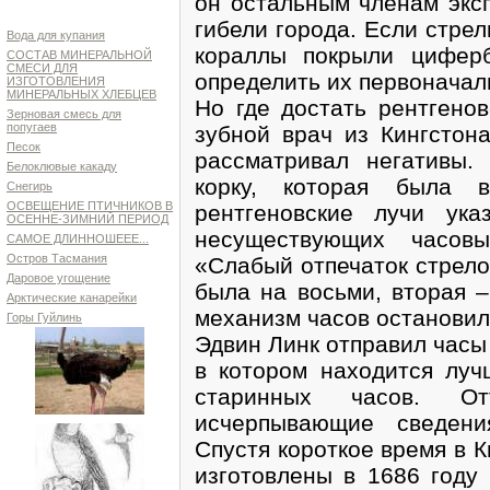
он остальным членам эксп
гибели города. Если стрел
Вода для купания
кораллы покрыли циферб
СОСТАВ МИНЕРАЛЬНОЙ
СМЕСИ ДЛЯ
определить их первоначал
ИЗГОТОВЛЕНИЯ
МИНЕРАЛЬНЫХ ХЛЕБЦЕВ
Но где достать рентгено
Зерновая смесь для
попугаев
зубной врач из Кингстон
Песок
рассматривал негативы.
Белоклювые какаду
корку, которая была 
Снегирь
ОСВЕЩЕНИЕ ПТИЧНИКОВ В
рентгеновские лучи ука
ОСЕННЕ-ЗИМНИЙ ПЕРИОД
несуществующих часовы
САМОЕ ДЛИННОШЕЕЕ...
Остров Тасмания
«Слабый отпечаток стрело
Даровое угощение
была на восьми, вторая –
Арктические канарейки
механизм часов остановил
Горы Гуйлинь
Эдвин Линк отправил часы 
в котором находится луч
старинных часов. О
исчерпывающие сведени
Спустя короткое время в 
изготовлены в 1686 году