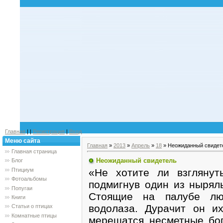
Главная
|
|
Регистрация
|
Вход
Меню сайта
Главная
»
2013
»
Апрель
»
18
» Неожиданный свидет
Главная страница
Неожиданный свидетель
Блог
«Не хотите ли взгляну
Птициум
Фотоальбомы
подмигнув один из нырял
Попугаи
Стоящие на палубе лю
Книги
водолаза. Дурачит он и
Статьи о птицах
Комнатные птицы
мерещатся несметные бог