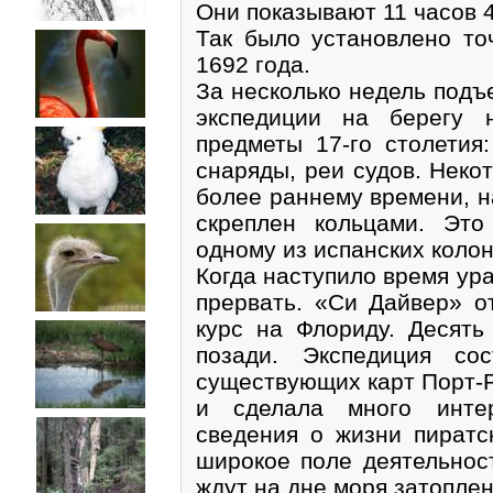
Они показывают 11 часов 
Так было установлено то
1692 года.
За несколько недель подъ
экспедиции на берегу 
предметы 17-го столетия:
снаряды, реи судов. Неко
более раннему времени, н
скреплен кольцами. Это
одному из испанских коло
Когда наступило время ур
прервать. «Си Дайвер» о
курс на Флориду. Десять
позади. Экспедиция со
существующих карт Порт-Р
и сделала много инте
сведения о жизни пиратс
широкое поле деятельност
ждут на дне моря затопле