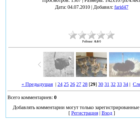
Просмотров
: 1367 |
Размеры
: 142x107px/4.4K
Дата
: 04.07.2010 |
Добавил
:
farid47
Рейтинг
:
0.0
/
0
« Предыдущая
|
24
25
26
27
28
[
29
]
30
31
32
33
34
|
Сл
Всего комментариев
:
0
Добавлять комментарии могут только зарегистрированные 
[
Регистрация
|
Вход
]