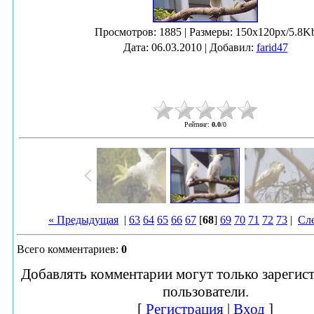
Просмотров
: 1885 |
Размеры
: 150x120px/5.8K
Дата
: 06.03.2010 |
Добавил
:
farid47
Рейтинг
:
0.0
/
0
« Предыдущая
|
63
64
65
66
67
[
68
]
69
70
71
72
73
|
Сл
Всего комментариев
:
0
Добавлять комментарии могут только зарегис
пользователи.
[
Регистрация
|
Вход
]