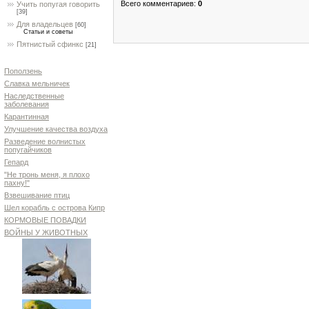
Всего комментариев
:
0
Учить попугая говорить
[39]
Для владельцев
[60]
Статьи и советы
Пятнистый сфинкс
[21]
Поползень
Славка мельничек
Наследственные
заболевания
Карантинная
Улучшение качества воздуха
Разведение волнистых
попугайчиков
Гепард
"Не тронь меня, я плохо
пахну!"
Взвешивание птиц
Шел корабль с острова Кипр
КОРМОВЫЕ ПОВАДКИ
ВОЙНЫ У ЖИВОТНЫХ