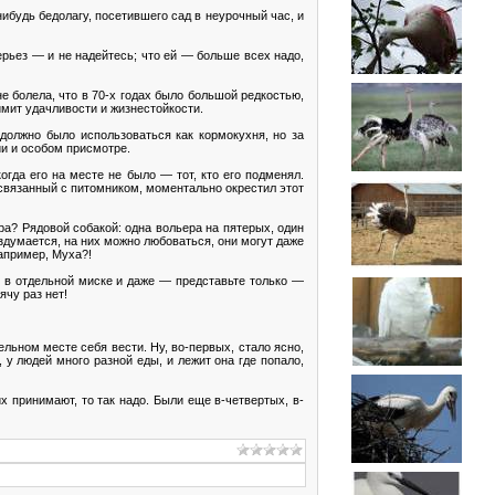
ибудь бедолагу, посетившего сад в неурочный час, и
серьез — и не надейтесь; что ей — больше всех надо,
е болела, что в 70-х годах было большой редкостью,
лимит удачливости и жизнестойкости.
должно было использоваться как кормокухня, но за
ии и особом присмотре.
огда его на месте не было — тот, кто его подменял.
 связанный с питомником, моментально окрестил этот
ра? Рядовой собакой: одна вольера на пятерых, один
вздумается, на них можно любоваться, они могут даже
например, Муха?!
у в отдельной миске и даже — представьте только —
ячу раз нет!
льном месте себя вести. Ну, во-первых, стало ясно,
 у людей много разной еды, и лежит она где попало,
их принимают, то так надо. Были еще в-четвертых, в-