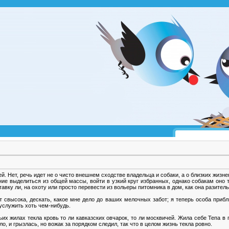
. Нет, речь идет не о чисто внешнем сходстве владельца и собаки, а о близких жизн
ние выделиться из общей массы, войти в узкий круг избранных, однако собакам оно 
тавку ли, на охоту или просто перевести из вольеры питомника в дом, как она разител
 свысока, дескать, какое мне дело до ваших мелочных забот; я теперь особа приб
услужить хоть чем-нибудь.
их жилах текла кровь то ли кавказских овчарок, то ли москвичей. Жила себе Тепа в 
ло, и грызлась, но вожак за порядком следил, так что в целом жизнь текла ровно.