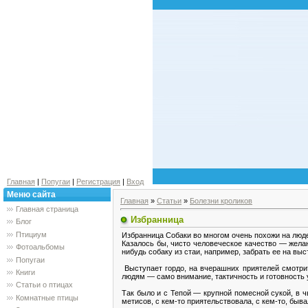
Главная
|
Попугаи
|
Регистрация
|
Вход
Меню сайта
Главная
»
Статьи
»
Болезни кроликов
Главная страница
Избранница
Блог
Птициум
Избранница Собаки во многом очень похожи на людей
Казалось бы, чисто человеческое качество — жела
Фотоальбомы
нибудь собаку из стаи, например, забрать ее на выс
Попугаи
Выступает гордо, на вчерашних приятелей смотрит
Книги
людям — само внимание, тактичность и готовность 
Статьи о птицах
Так было и с Тепой — крупной помесной сукой, в чь
Комнатные птицы
метисов, с кем-то приятельствовала, с кем-то, быва