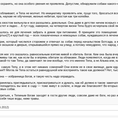
хранять, но она особого рвения не проявляла. Допустим, обнаружили собаки какого-н
, облаивают, и Тепа не молчит. Но инициативу проявлять или, пуще того, бросаться в
, наукам не обученная, жизнью небитая, простая как три копейки.
а хвостом вильнула-и все разошлись довольные. Она даже в детстве ничем всерьез н
растет и ладно… А тут году, наверное, на четвертом жизни Тепа будто исчерпала свой 
ишлось ее для лечения забрать в домик при питомнике. В принципе это помещение 
ртых[7] и круглый год — всех покалеченных и немощных собак, нуждавшихся в лечен
рик, который числился сторожем и отвечал за собак перед начальством Ботсада, а к
м окошком и дверью, открывавшейся прямо на улицу, а потому немудрено, что народ,
для нее это оказалось равносильным взятию живой в обитель богов. Кем она была вче
жимы так же, как если бы и впрямь обитали за облаками. Люди появляются, когда им 
акой-то там Тепы, да замечают ли они вообще, что это именно Тепа, а не Альма или, 
у самую Тепу, и в этом нет никаких сомнений! Они взяли ее в свое жилище, дали ед
и!!! Могла ли Тепа остаться равнодушной или воспринять такое как должное? Нет, тыс
на — избранница богов, и такую честь надо оправдать.
ринялась приглядываться, присматриваться и думать, как ей должно в таком замечате
 попадитесь вы мне в саду — тоже живут в склепе, и люди им благоволят! Во-вторых,
овых собак.
-третьих, к Тепиным богам заходят в гости другие люди, совсем даже не боги, но раз 
 себя тише воды, ниже травы.
6.2012)