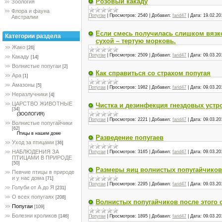
Розовый какаду
Зоология
Флора и фауна
Попугаи
|
Просмотров:
2540
|
Добавил:
farid47
|
Дата:
19.02.20
Австралии
Если смесь получилась слишком вязко
Категории раздела
сухой – тертую морковь.
Жако
[26]
Попугаи
|
Просмотров:
2509
|
Добавил:
farid47
|
Дата:
09.03.20
Какаду
[14]
Волнистые попугаи
[2]
Как справиться со страхом попугая
Ара
[1]
Амазоны
[5]
Попугаи
|
Просмотров:
1982
|
Добавил:
farid47
|
Дата:
09.03.20
Неразлучники
[4]
ЦАРСТВО ЖИВОТНЫЕ
Чистка и дезинфекция гнездовых устр
[34]
(ЗООЛОГИЯ)
Попугаи
|
Просмотров:
2221
|
Добавил:
farid47
|
Дата:
09.03.20
Волнистые попугайчики
[62]
Птицы в нашем доме
Разведение попугаев
Уход за птицами
[36]
НАБЛЮДЕНИЯ ЗА
Попугаи
|
Просмотров:
3165
|
Добавил:
farid47
|
Дата:
09.03.20
ПТИЦАМИ В ПРИРОДЕ
[50]
Размеры яиц волнистых попугайчиков
Певчие птицы в природе
и у нас дома
[71]
Попугаи
|
Просмотров:
2295
|
Добавил:
farid47
|
Дата:
09.03.20
Голуби от А до Я
[231]
О всех попугаях
[208]
Волнистых попугайчиков после этого 
Попугаи
[109]
Болезни кроликов
Попугаи
|
Просмотров:
1895
|
Добавил:
farid47
|
Дата:
09.03.20
[146]