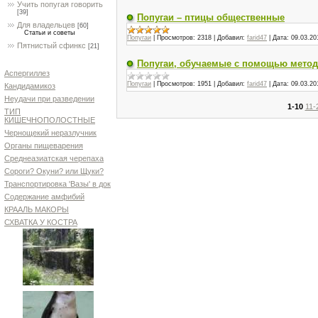
Учить попугая говорить
[39]
Попугаи – птицы общественные
Для владельцев
[60]
Статьи и советы
Попугаи
|
Просмотров:
2318
|
Добавил:
farid47
|
Дата:
09.03.20
Пятнистый сфинкс
[21]
Попугаи, обучаемые с помощью метод
Аспергиллез
Попугаи
|
Просмотров:
1951
|
Добавил:
farid47
|
Дата:
09.03.20
Кандидамикоз
Неудачи при разведении
1-10
11-
ТИП
КИШЕЧНОПОЛОСТНЫЕ
Чернощекий неразлучник
Органы пищеварения
Среднеазиатская черепаха
Сороги? Окуни? или Щуки?
Транспортировка 'Вазы' в док
Содержание амфибий
КРААЛЬ МАКОРЫ
СХВАТКА У КОСТРА