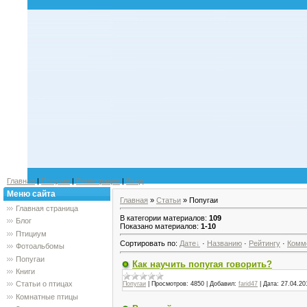
Главная
|
Попугаи
|
Регистрация
|
Вход
Меню сайта
Главная
»
Статьи
» Попугаи
Главная страница
В категории материалов
:
109
Блог
Показано материалов
:
1-10
Птициум
Сортировать по
:
Дате
·
Названию
·
Рейтингу
·
Комм
Фотоальбомы
Попугаи
Как научить попугая говорить?
Книги
Статьи о птицах
Попугаи
|
Просмотров:
4850
|
Добавил:
farid47
|
Дата:
27.04.20
Комнатные птицы