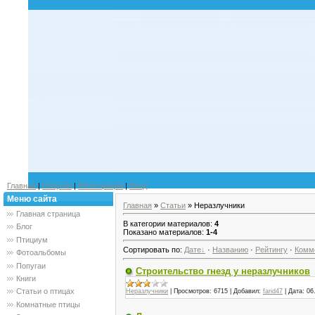
Главная
|
Попугаи
|
Регистрация
|
Вход
Меню сайта
Главная
»
Статьи
» Неразлучники
Главная страница
В категории материалов
:
4
Блог
Показано материалов
:
1-4
Птициум
Сортировать по
:
Дате
·
Названию
·
Рейтингу
·
Комм
Фотоальбомы
Попугаи
Строительство гнезд у неразлучников
Книги
Статьи о птицах
Неразлучники
|
Просмотров:
6715
|
Добавил:
farid47
|
Дата:
06
Комнатные птицы