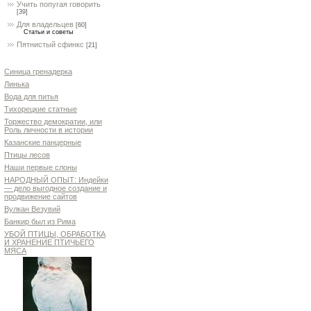
Учить попугая говорить
[39]
Для владельцев
[60]
Статьи и советы
Пятнистый сфинкс
[21]
Синица гренадерка
Линька
Вода для питья
Тихорецкие статные
Торжество демократии, или
Роль личности в истории
Казанские панцерные
Птицы лесов
Наши первые слоны
НАРОДНЫЙ ОПЫТ: Индейки
— дело выгодное создание и
продвижение сайтов
Вулкан Везувий
Банкир был из Рима
УБОЙ ПТИЦЫ, ОБРАБОТКА
И ХРАНЕНИЕ ПТИЧЬЕГО
МЯСА