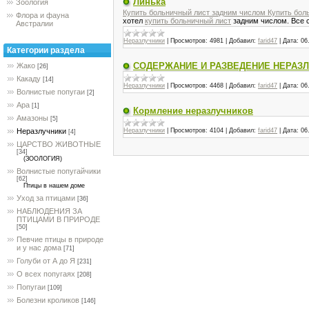
Линька
Зоология
Купить больничный лист задним числом Купить бол
Флора и фауна
хотел
купить больничный лист
задним числом. Все с
Австралии
Неразлучники
|
Просмотров:
4981
|
Добавил:
farid47
|
Дата:
06
Категории раздела
СОДЕРЖАНИЕ И РАЗВЕДЕНИЕ НЕРАЗ
Жако
[26]
Какаду
[14]
Неразлучники
|
Просмотров:
4468
|
Добавил:
farid47
|
Дата:
06
Волнистые попугаи
[2]
Ара
[1]
Кормление неразлучников
Амазоны
[5]
Неразлучники
|
Просмотров:
4104
|
Добавил:
farid47
|
Дата:
06
Неразлучники
[4]
ЦАРСТВО ЖИВОТНЫЕ
[34]
(ЗООЛОГИЯ)
Волнистые попугайчики
[62]
Птицы в нашем доме
Уход за птицами
[36]
НАБЛЮДЕНИЯ ЗА
ПТИЦАМИ В ПРИРОДЕ
[50]
Певчие птицы в природе
и у нас дома
[71]
Голуби от А до Я
[231]
О всех попугаях
[208]
Попугаи
[109]
Болезни кроликов
[146]