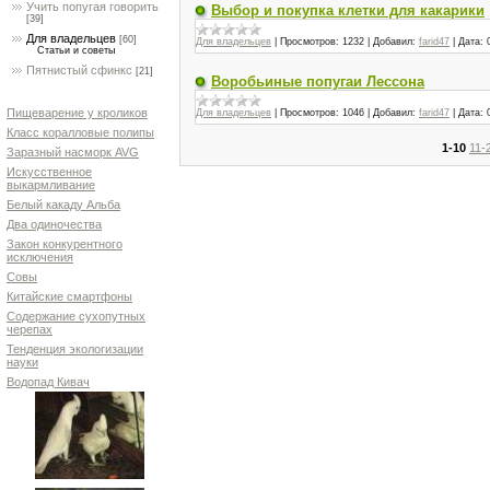
Учить попугая говорить
Выбор и покупка клетки для какарики
[39]
Для владельцев
[60]
Для владельцев
|
Просмотров:
1232
|
Добавил:
farid47
|
Дата:
Статьи и советы
Пятнистый сфинкс
[21]
Воробьиные попугаи Лессона
Пищеварение у кроликов
Для владельцев
|
Просмотров:
1046
|
Добавил:
farid47
|
Дата:
Класс коралловые полипы
1-10
11-
Заразный насморк AVG
Искусственное
выкармливание
Белый какаду Альба
Два одиночества
Закон конкурентного
исключения
Совы
Китайские смартфоны
Содержание сухопутных
черепах
Тенденция экологизации
науки
Водопад Кивач