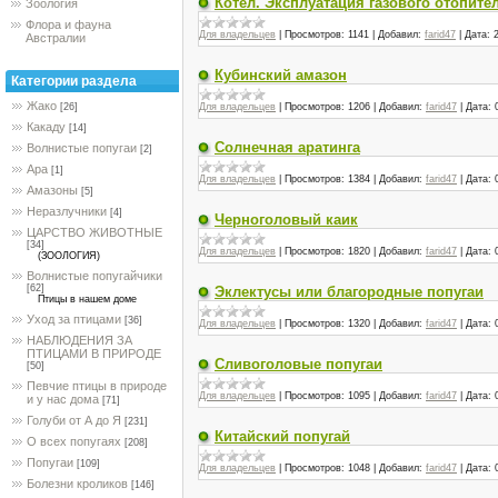
Котел. Эксплуатация газового отопите
Зоология
Флора и фауна
Для владельцев
|
Просмотров:
1141
|
Добавил:
farid47
|
Дата:
Австралии
Кубинский амазон
Категории раздела
Жако
Для владельцев
|
Просмотров:
1206
|
Добавил:
farid47
|
Дата:
[26]
Какаду
[14]
Солнечная аратинга
Волнистые попугаи
[2]
Ара
[1]
Для владельцев
|
Просмотров:
1384
|
Добавил:
farid47
|
Дата:
Амазоны
[5]
Неразлучники
[4]
Черноголовый каик
ЦАРСТВО ЖИВОТНЫЕ
[34]
Для владельцев
|
Просмотров:
1820
|
Добавил:
farid47
|
Дата:
(ЗООЛОГИЯ)
Волнистые попугайчики
[62]
Эклектусы или благородные попугаи
Птицы в нашем доме
Уход за птицами
[36]
Для владельцев
|
Просмотров:
1320
|
Добавил:
farid47
|
Дата:
НАБЛЮДЕНИЯ ЗА
ПТИЦАМИ В ПРИРОДЕ
Сливоголовые попугаи
[50]
Певчие птицы в природе
Для владельцев
|
Просмотров:
1095
|
Добавил:
farid47
|
Дата:
и у нас дома
[71]
Голуби от А до Я
[231]
Китайский попугай
О всех попугаях
[208]
Попугаи
[109]
Для владельцев
|
Просмотров:
1048
|
Добавил:
farid47
|
Дата:
Болезни кроликов
[146]