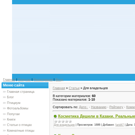
Главная
|
Попугаи
|
Регистрация
|
Вход
Меню сайта
Главная
»
Статьи
» Для владельцев
Главная страница
В категории материалов
:
60
Блог
Показано материалов
:
1-10
Птициум
Сортировать по
:
Дате
·
Названию
·
Рейтингу
·
Комм
Фотоальбомы
Попугаи
Косметика Дешели в Казани. Реальны
Книги
Статьи о птицах
Для владельцев
|
Просмотров:
1686
|
Добавил:
farid47
|
Дата:
Комнатные птицы