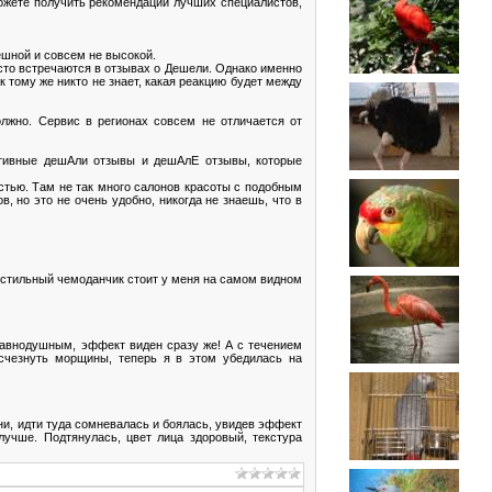
ожете получить рекомендации лучших специалистов,
ешной и совсем не высокой.
сто встречаются в отзывах о Дешели. Однако именно
 тому же никто не знает, какая реакцию будет между
лжно. Сервис в регионах совсем не отличается от
гативные дешАли отзывы и дешАлЕ отзывы, которые
стью. Там не так много салонов красоты с подобным
 но это не очень удобно, никогда не знаешь, что в
 стильный чемоданчик стоит у меня на самом видном
равнодушным, эффект виден сразу же! А с течением
исчезнуть морщины, теперь я в этом убедилась на
ани, идти туда сомневалась и боялась, увидев эффект
лучше. Подтянулась, цвет лица здоровый, текстура