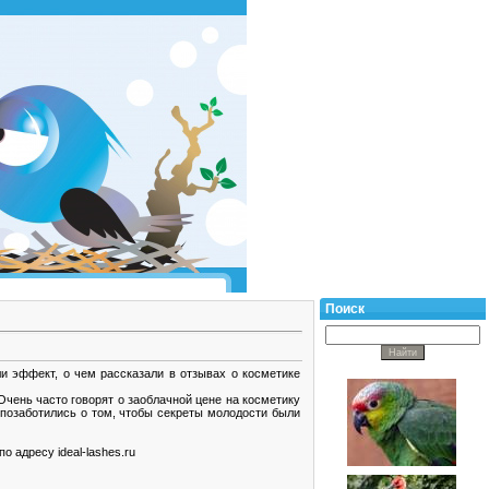
Поиск
и эффект, о чем рассказали в отзывах о косметике
чень часто говорят о заоблачной цене на косметику
 позаботились о том, чтобы секреты молодости были
о адресу ideal-lashes.ru