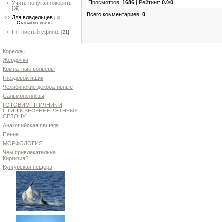
Просмотров
:
1686
|
Рейтинг
:
0.0
/
0
Учить попугая говорить
[39]
Всего комментариев
:
0
Для владельцев
[60]
Статьи и советы
Пятнистый сфинкс
[21]
Кореллы
Жердочки
Комнатные вольеры
Гнездовой ящик
Челябинские декоративные
Сальмонеллезы
ГОТОВИМ ПТИЧНИК И
ПТИЦ К ВЕСЕННЕ-ЛЕТНЕМУ
СЕЗОНУ
Анакопийская пещера
Пение
МОРФОЛОГИЯ
Чем привлекательна
Киргизия?
Кунгурская пещера