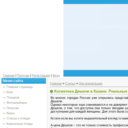
Главная
|
Попугаи
|
Регистрация
|
Вход
Меню сайта
Главная
»
Статьи
»
Для владельцев
Главная страница
Косметика Дешели в Казани. Реальны
Блог
Птициум
Во многих городах России уже открылись предста
Дешели.
Фотоальбомы
Однако некоторые еще сомневаются и не доверяют 
Попугаи
Дешели, о том, что доступна она только звездам 
доступными для каждой женщины. Для этого была со
Книги
Кстати если вы хотите выразительный взгляд то ва
Статьи о птицах
Комнатные птицы
А цена Дешели – это не только стоимость професс