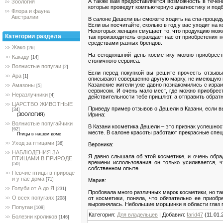
А также вам предоставляется возможность в тече
Зоология
которые проведут компьютерную диагностику и под
Флора и фауна
Австралии
В салоне Дешели вы сможете ходить на спа-процеду
Если вы посчитайте, сколько в год у вас уходит на
Некоторых женщин смущает то, что продукцию можн
Категории раздела
так производитель ограждает нас от приобретения н
средствами разных брендов.
Жако
[26]
На сегодняшний день косметику можно приобрест
Какаду
[14]
столичного сервиса.
Волнистые попугаи
[2]
Если перед покупкой вы решите прочесть отзывы
Ара
[1]
описывают совершенно другую марку, не имеющую к
Казанские жители уже давно познакомились с изра
Амазоны
[5]
сервисом. И очень мало мест, где можно приобрест
Неразлучники
[4]
действительности тебе пришлют, а отправить обрат
ЦАРСТВО ЖИВОТНЫЕ
Приведу пример отзывов о Дешели в Казани, если 
[34]
Ирина:
(ЗООЛОГИЯ)
Волнистые попугайчики
В Казани косметика Дешели – это признак успешно
[62]
месте. В салоне красоты работают прекрасные спец
Птицы в нашем доме
Уход за птицами
[36]
Вероника:
НАБЛЮДЕНИЯ ЗА
Я давно слышала об этой косметике, и очень обра
ПТИЦАМИ В ПРИРОДЕ
времени использования он только усиливается, 
[50]
собственном опыте.
Певчие птицы в природе
и у нас дома
[71]
Мария:
Голуби от А до Я
[231]
Пробовала много различных марок косметики, но так
О всех попугаях
от косметики, поняла, что обязательно ее приобр
[208]
выровнялась. Небольшие морщинки в области глаз п
Попугаи
[109]
Категория
:
Для владельцев
|
Добавил
:
farid47
(11.01.
Болезни кроликов
[146]