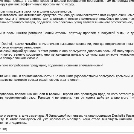
ние года посещать салоны красоты Дешели совершенно бесплатно. Там вы всегда см
берут для вас эффективную программу по уходу.
ры и посещать занятия в школе косметологов.
 косметолога, косметические средства, то цена Дешели покажется вам скорее очень см
о покупать только в представительствах и только в комплексе, подобные вопросы ча
екачественного товара, подделок. Комплексный уход является намного эффективнее, к
и в большинстве регионов нашей страны, поэтому проблем с покупкой быть не до
 Desheli, также читайте внимательно название компании, иногда встречаются не
 этой никакого отношения.
ильской маркой Дешели. В этом регионе оно пользуется довольно большой популярно
и качественную косметику, многие женщины пользуются услугами интернет-магазинов,
но товар слишком сложно.
вы уже попробовали продукцию, поделитесь своими впечатлениями!
сти женщины и привлекательности. Я с большим удовольствием пользуюсь кремами, а
иалисты, которые всегда рады помочь и дать совет.
довалась появлению Дешели в Казани! Первая спа-процедура вряд ли кого оставит 
что несомненный плюс. Раньше я не верила, что от крема действительно могут 
ого результата не замечала. Я была одной из первых на спа-процедуре Desheli в Каз
ету. В итоге пользуюсь ей уже несколько месяцев, кожа стала выглядеть намного 
очти сгладились.
2018)