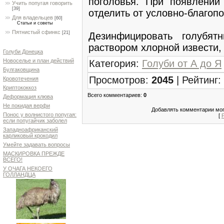
поголовья. При появлении
Учить попугая говорить
[39]
отделить от условно-благопо
Для владельцев
[60]
Статьи и советы
Пятнистый сфинкс
[21]
Дезинфицировать голубя
раствором хлорной извести, 
Голуби Донецка
Новоселье и план действий
Категория
:
Голуби от А до Я
Булгаковщина
Просмотров
:
2045
|
Рейтинг
:
Кровотечения
Криптококкоз
Всего комментариев
:
0
Деформация клюва
Не покидая верфи
Добавлять комментарии мог
Понос у волнистого попугая:
[
если попугайчик заболел
Западноафриканский
карликовый крокодил
Умейте задавать вопросы
МАСКИРОВКА ПРЕЖДЕ
ВСЕГО!
У ОЧАГА НЕКОЕГО
ГОЛЛАНДЦА