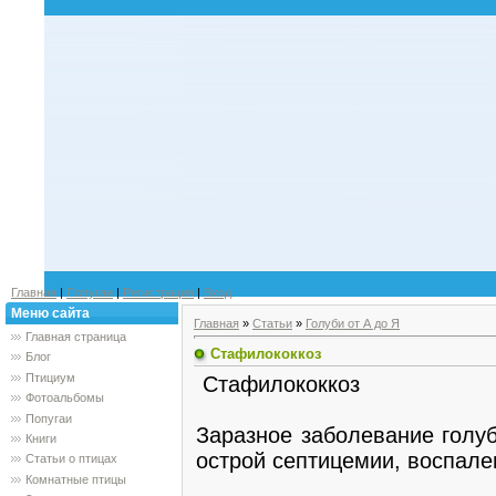
Главная
|
Попугаи
|
Регистрация
|
Вход
Меню сайта
Главная
»
Статьи
»
Голуби от А до Я
Главная страница
Стафилококкоз
Блог
Птициум
Стафилококкоз
Фотоальбомы
Попугаи
Заразное заболевание голуб
Книги
острой септицемии, воспале
Статьи о птицах
Комнатные птицы