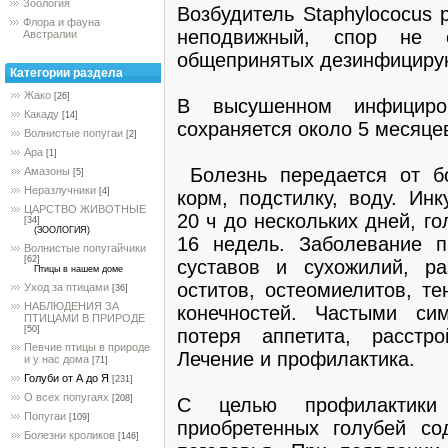
Зоология
Возбудитель Staphylococus
Флора и фауна
неподвижный, спор не о
Австралии
общепринятых дезинфициру
Категории раздела
Жако
[26]
В высушенном инфициро
Какаду
[14]
сохраняется около 5 месяцев
Волнистые попугаи
[2]
Ара
[1]
Болезнь передается от бо
Амазоны
[5]
Неразлучники
[4]
корм, подстилку, воду. Ин
ЦАРСТВО ЖИВОТНЫЕ
20 ч до нескольких дней, г
[34]
(ЗООЛОГИЯ)
16 недель. Заболевание п
Волнистые попугайчики
[62]
суставов и сухожилий, ра
Птицы в нашем доме
оститов, остеомиелитов, те
Уход за птицами
[36]
НАБЛЮДЕНИЯ ЗА
конечностей. Частыми си
ПТИЦАМИ В ПРИРОДЕ
[50]
потеря аппетита, расстр
Певчие птицы в природе
Лечение и профилактика.
и у нас дома
[71]
Голуби от А до Я
[231]
О всех попугаях
[208]
С целью профилактики 
Попугаи
[109]
приобретенных голубей со
Болезни кроликов
[146]