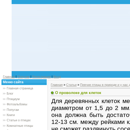
Главная
|
Попугаи
|
Регистрация
|
Вход
Меню сайта
Главная
»
Статьи
»
Певчие птицы в природе и у нас 
Главная страница
О проволоке для клеток
Блог
Птициум
Для деревянных клеток ме
Фотоальбомы
диаметром от 1,5 до 2 мм
Попугаи
она должна быть достато
Книги
12-13 см. между рейками к
Статьи о птицах
Комнатные птицы
не сможет раздвинуть сос