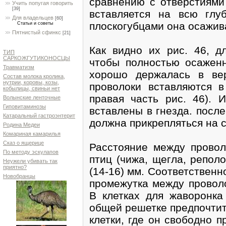
сравнению с отверстиями
Учить попугая говорить
[39]
вставляется на всю глу
Для владельцев
[60]
плоскогубцами она осажива
Статьи и советы
Пятнистый сфинкс
[21]
Как видно их рис. 46, д
ТИП
САРКОЖГУТИКОНОСЦЫ
чтобы полностью осаженн
Травматизм
хорошо держалась в ве
Состав молока кролика,
нутрии, коровы, козы,
проволоки вставляются в
кобылицы, свиньи нет
правая часть рис. 46). И
Волынские ленточные
Гиповитаминозы
вставлены в гнезда. посл
Катаральный гастроэнтерит
должна прикрепляться на с
Родина Медеи
Комариная камарилья
Сказ о ящерице
Расстояние между провол
По методу эскулапов
птиц (чижа, щегла, репол
Неужели убивать так
приятно?
(14-16) мм. Соответственн
Новобранцы
промежутка между проволо
В клетках для жаворонка
общей решетке предпочтите
клетки, где он свободно п