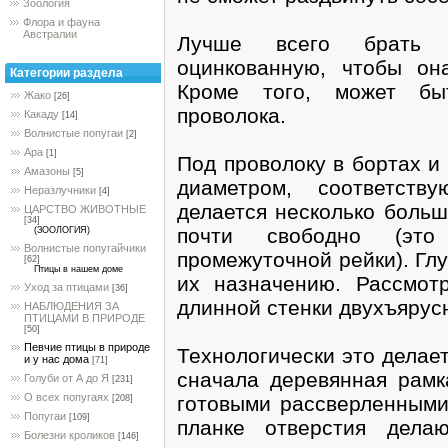
Зоология
Флора и фауна
Австралии
Лучше всего брать 
оцинкованную, чтобы он
Категории раздела
Кроме того, может быт
Жако
[26]
проволока.
Какаду
[14]
Волнистые попугаи
[2]
Ара
[1]
Под проволоку в бортах и
Амазоны
[5]
диаметром, соответств
Неразлучники
[4]
делается несколько больш
ЦАРСТВО ЖИВОТНЫЕ
[34]
почти свободно (это
(ЗООЛОГИЯ)
Волнистые попугайчики
промежуточной рейки). Гл
[62]
Птицы в нашем доме
их назначению. Рассмот
Уход за птицами
[36]
длинной стенки двухъярусно
НАБЛЮДЕНИЯ ЗА
ПТИЦАМИ В ПРИРОДЕ
[50]
Певчие птицы в природе
Технологически это делает
и у нас дома
[71]
сначала деревянная рамк
Голуби от А до Я
[231]
О всех попугаях
готовыми рассверленными
[208]
Попугаи
[109]
планке отверстия дела
Болезни кроликов
[146]