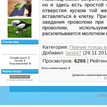
но и здесь есть простой 
отверстия куском той же
вставляться в клетку. Пр
заедания проволоки при 
проволоки, использ
расклепывается молотком и
Статистика
Категория
:
Певчие птицы в
Добавил
:
farid47
(29.11.201
Онлайн всего:
1
Просмотров
:
6265
|
Рейтин
Гостей:
1
Пользователей:
0
Всего комментариев
:
0
Форма входа
Добавлять комментарии мог
Войти через uID
[
Старая форма входа
ПТИЦ