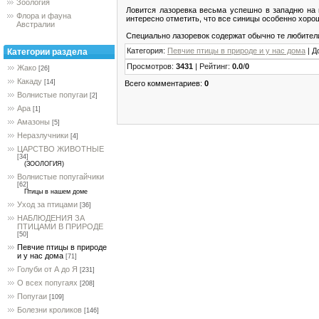
Зоология
Ловится лазоревка весьма успешно в западню на 
Флора и фауна
интересно отметить, что все синицы особенно хорошо
Австралии
Специально лазоревок содержат обычно те любител
Категория
:
Певчие птицы в природе и у нас дома
|
Д
Категории раздела
Просмотров
:
3431
|
Рейтинг
:
0.0
/
0
Жако
[26]
Какаду
[14]
Всего комментариев
:
0
Волнистые попугаи
[2]
Ара
[1]
Амазоны
[5]
Неразлучники
[4]
ЦАРСТВО ЖИВОТНЫЕ
[34]
(ЗООЛОГИЯ)
Волнистые попугайчики
[62]
Птицы в нашем доме
Уход за птицами
[36]
НАБЛЮДЕНИЯ ЗА
ПТИЦАМИ В ПРИРОДЕ
[50]
Певчие птицы в природе
и у нас дома
[71]
Голуби от А до Я
[231]
О всех попугаях
[208]
Попугаи
[109]
Болезни кроликов
[146]