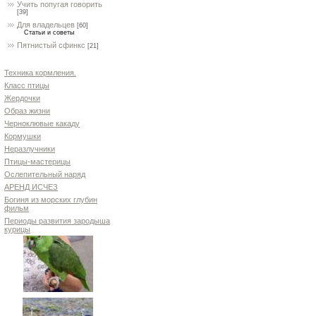
Учить попугая говорить
[39]
Для владельцев
[60]
Статьи и советы
Пятнистый сфинкс
[21]
Техника кормления.
Класс птицы
Жердочки
Образ жизни
Черноклювые какаду
Кормушки
Неразлучники
Птицы-мастерицы
Ослепительный наряд
АРЕНД ИСЧЕЗ
Богиня из морских глубин
фильм
Периоды развития зародыша
курицы