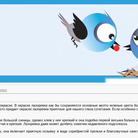
дома
 окраске. В окраске лазоревки как бы сохраняются основные желто-зеленые цвета 
это придает окраске лазоревки приятные для нашего глаза сочетания. Если особенно 
е большой синицы, однако клюв у нее крепкий и она подобно первой весьма больно щи
стая и крепкая. Лазоревка даже может долбить семечки недавленого подсолнуха.
, она включает приятную позывку в виде серебристой трельки и благозвучные свис