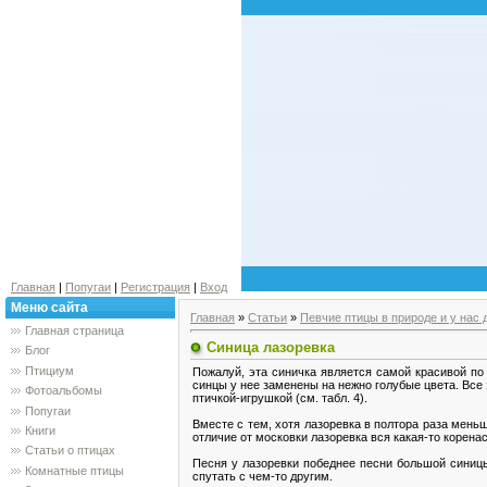
Главная
|
Попугаи
|
Регистрация
|
Вход
Меню сайта
Главная
»
Статьи
»
Певчие птицы в природе и у нас 
Главная страница
Синица лазоревка
Блог
Птициум
Пожалуй, эта синичка является самой красивой по
синцы у нее заменены на нежно голубые цвета. Все 
Фотоальбомы
птичкой-игрушкой (см. табл. 4).
Попугаи
Вместе с тем, хотя лазоревка в полтора раза меньш
Книги
отличие от московки лазоревка вся какая-то корена
Статьи о птицах
Песня у лазоревки победнее песни большой синицы
Комнатные птицы
спутать с чем-то другим.