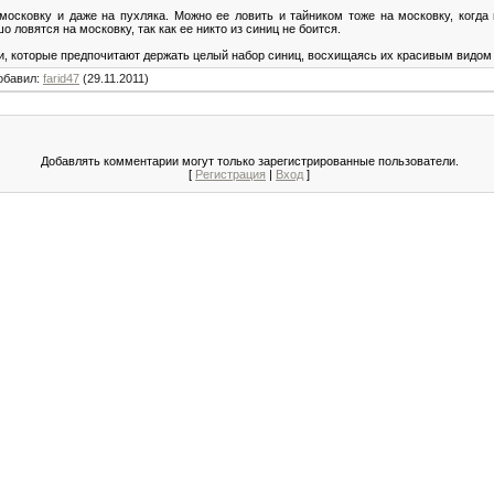
московку и даже на пухляка. Можно ее ловить и тайником тоже на московку, когда
 ловятся на московку, так как ее никто из синиц не боится.
и, которые предпочитают держать целый набор синиц, восхищаясь их красивым видом 
обавил
:
farid47
(29.11.2011)
Добавлять комментарии могут только зарегистрированные пользователи.
[
Регистрация
|
Вход
]