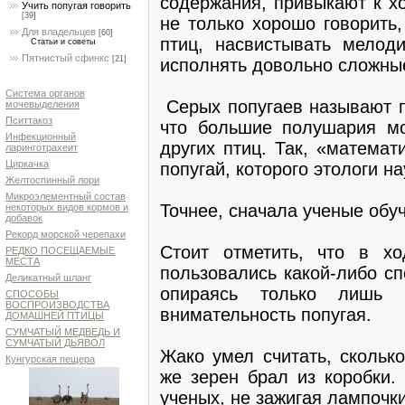
содержания, привыкают к хо
Учить попугая говорить
[39]
не только хорошо говорить
Для владельцев
[60]
птиц, насвистывать мелоди
Статьи и советы
Пятнистый сфинкс
[21]
исполнять довольно сложны
Система органов
Серых попугаев называют п
мочевыделения
Пситтакоз
что большие полушария мо
Инфекционный
других птиц. Так, «матема
ларинготрахеит
Циркачка
попугай, которого этологи на
Желтоспинный лори
Микроэлементный состав
Точнее, сначала ученые обуч
некоторых видов кормов и
добавок
Рекорд морской черепахи
Стоит отметить, что в хо
РЕДКО ПОСЕЩАЕМЫЕ
МЕСТА
пользовались какой-либо с
Деликатный шланг
опираясь только лишь 
СПОСОБЫ
ВОСПРОИЗВОДСТВА
внимательность попугая.
ДОМАШНЕЙ ПТИЦЫ
СУМЧАТЫЙ МЕДВЕДЬ И
СУМЧАТЫЙ ДЬЯВОЛ
Жако умел считать, скольк
Кунгурская пещера
же зерен брал из коробки.
ученых, не зажигая лампочки