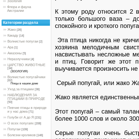
Зоология
Флора и фауна
К этому роду относится 2 
Австралии
только большого ваза – д
Категории раздела
спокойного и кроткого попуга
Жако
[26]
Какаду
[14]
Эта птица никогда не кричи
Волнистые попугаи
[2]
хозяина мелодичным свист
Ара
[1]
насвистывать несложные м
Амазоны
[5]
Неразлучники
[4]
и птиц. Говорит же этот п
ЦАРСТВО ЖИВОТНЫЕ
выучивается произносить не
[34]
(ЗООЛОГИЯ)
Волнистые попугайчики
[62]
Серый попугай, или жако Жа
Птицы в нашем доме
Уход за птицами
[36]
НАБЛЮДЕНИЯ ЗА
Жако является единственным
ПТИЦАМИ В ПРИРОДЕ
[50]
Певчие птицы в природе
Этот попугай – самый тала
и у нас дома
[71]
более 1000 слов и около 30
Голуби от А до Я
[231]
О всех попугаях
[208]
Попугаи
[109]
Серые попугаи очень быст
Болезни кроликов
[146]