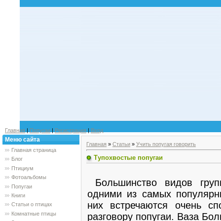
Главная
|
Попугаи
|
Регистрация
|
Вход
Меню сайта
Главная
»
Статьи
»
Учить попугая говорить
Главная страница
Тупохвостые попугаи
Блог
Птициум
Фотоальбомы
Большинство видов групп
Попугаи
одними из самых популярн
Книги
них встречаются очень сп
Статьи о птицах
Комнатные птицы
разговору попугаи. Ваза Бол