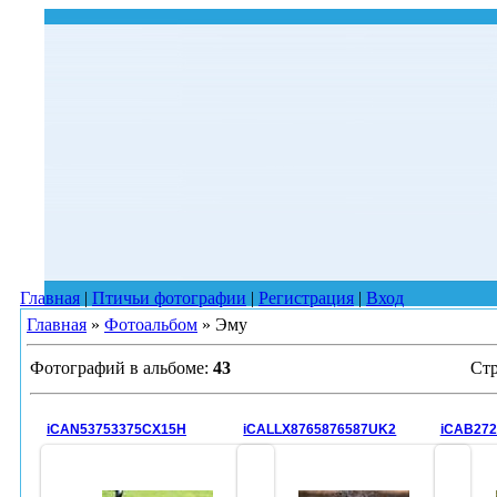
Главная
|
Птичьи фотографии
|
Регистрация
|
Вход
Главная
»
Фотоальбом
» Эму
Фотографий в альбоме
:
43
Ст
iCAN53753375CX15H
iCALLX8765876587UK2
iCAB272
04.07.2010