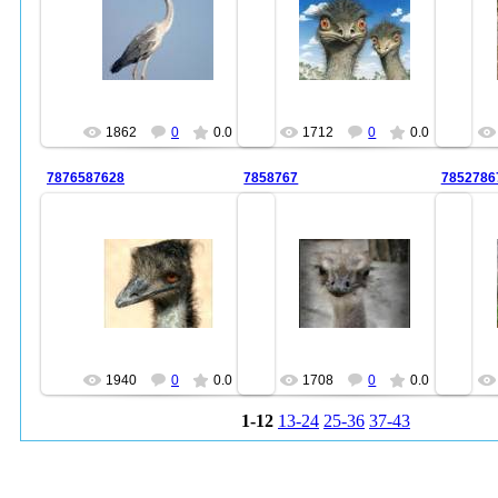
04.07.2010
04.07.2010
farid47
farid47
1862
0
0.0
1712
0
0.0
7876587628
7858767
7852786
04.07.2010
04.07.2010
farid47
farid47
1940
0
0.0
1708
0
0.0
1-12
13-24
25-36
37-43