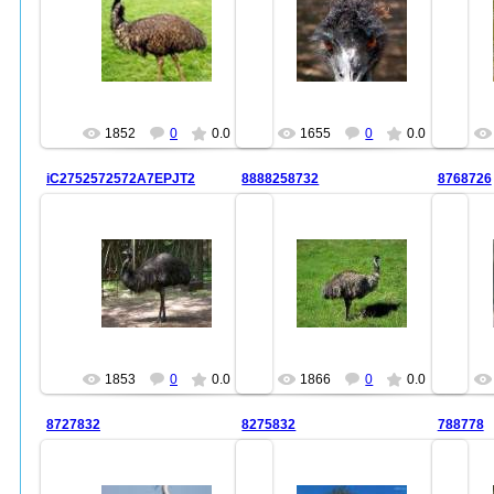
За тюленями медведь охотится,
04.07.2010
подкарауливая их у лунок. Белые
медведи часто подбирают
всевозможную падаль, дохлую
farid47
рыб...
farid47
1852
0
0.0
1655
0
0.0
iC2752572572A7EPJT2
8888258732
8768726
04.07.2010
04.07.2010
farid47
farid47
1853
0
0.0
1866
0
0.0
8727832
8275832
788778