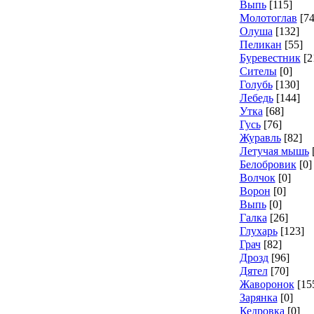
Выпь
[115]
Молотоглав
[74
Олуша
[132]
Пеликан
[55]
Буревестник
[2
Сителы
[0]
Голубь
[130]
Лебедь
[144]
Утка
[68]
Гусь
[76]
Журавль
[82]
Летучая мышь
Белобровик
[0]
Волчок
[0]
Ворон
[0]
Выпь
[0]
Галка
[26]
Глухарь
[123]
Грач
[82]
Дрозд
[96]
Дятел
[70]
Жаворонок
[15
Зарянка
[0]
Кедровка
[0]