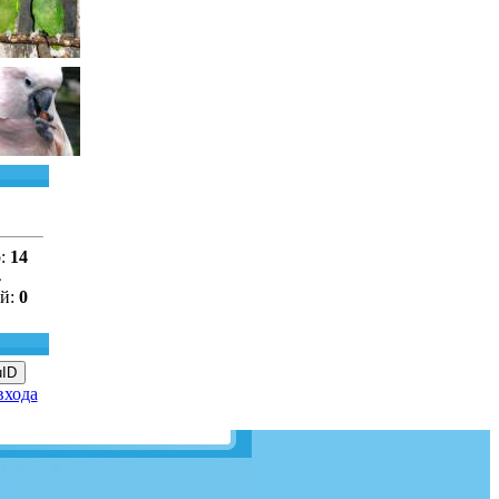
о:
14
4
ей:
0
uID
входа