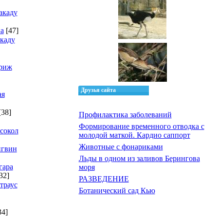
акаду
а
[47]
каду
риж
Друзья сайта
ая
[38]
Профилактика заболеваний
Формирование временного отводка с
сокол
молодой маткой. Кардио саппорт
Животные с фонариками
нгвин
Льды в одном из заливов Берингова
гара
моря
32]
РАЗВЕДЕНИЕ
траус
Ботанический сад Кью
34]