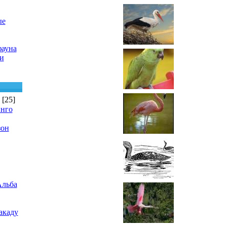
ые
фауна
и
[25]
нго
зон
Альба
акаду