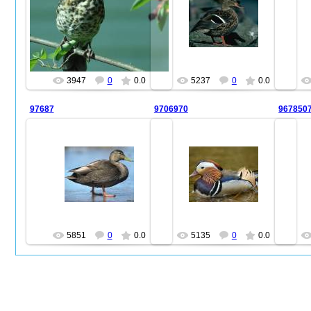
26.01.2013
Поспели ягоды ирги и тут же
появились любители ими
полакомится
farid47
dir43
3947
0
0.0
5237
0
0.0
97687
9706970
967850
26.01.2013
26.01.2013
farid47
farid47
5851
0
0.0
5135
0
0.0