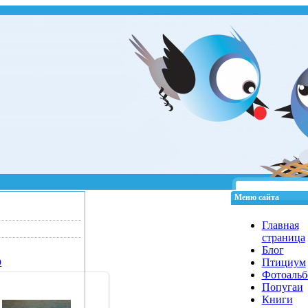
Меню сайта
Главная
страница
Блог
Птициум
0
Фотоаль
Попугаи
Книги