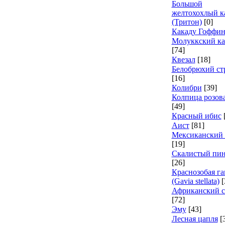
Большой
желтохохлый к
(Тритон)
[0]
Какаду Гоффин
Молуккский ка
[74]
Квезал
[18]
Белобрюхий ст
[16]
Колибри
[39]
Колпица розов
[49]
Красный ибис
Аист
[81]
Мексиканский 
[19]
Скалистый пи
[26]
Краснозобая га
(Gavia stellata)
[
Африканский с
[72]
Эму
[43]
Лесная цапля
[