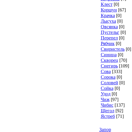
Клест
[0]
Коршун
[67]
Крачка
[0]
Лысуха
[0]
Овсянка
[0]
Пустельг
[0]
Перепел
[0]
Рябчик
[0]
Свиристель
[0]
Синица
[0]
Скворец
[70]
Снегирь
[109]
Сова
[333]
Сорока
[0]
Соловей
[0]
Сойка
[0]
Удод
[0]
Чиж
[97]
Чибис
[137]
Щегол
[92]
Ястреб
[71]
Запор