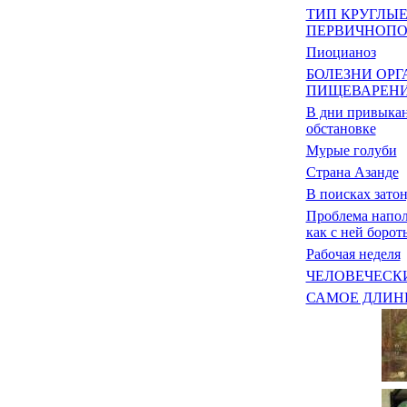
ТИП КРУГЛЫЕ
ПЕРВИЧНОПО
Пиоцианоз
БОЛЕЗНИ ОРГ
ПИЩЕВАРЕН
В дни привыкан
обстановке
Мурые голуби
Страна Азанде
В поисках зато
Проблема напол
как с ней борот
Рабочая неделя
ЧЕЛОВЕЧЕСК
САМОЕ ДЛИНН