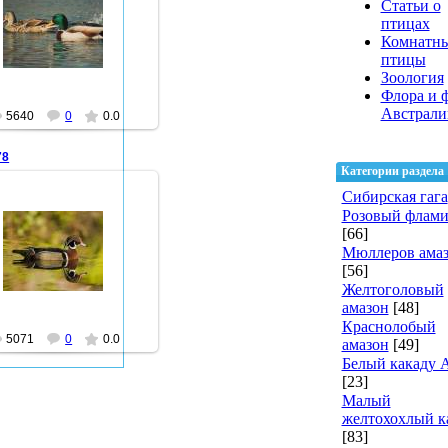
Статьи о
26.01.2013
птицах
Комнатн
farid47
птицы
Зоология
Флора и 
Австрали
5640
0
0.0
78
Категории раздела
Сибирская гага
Розовый флами
[66]
26.01.2013
Мюллеров ама
farid47
[56]
Желтоголовый
амазон
[48]
Краснолобый
5071
0
0.0
амазон
[49]
Белый какаду 
[23]
Малый
желтохохлый к
[83]