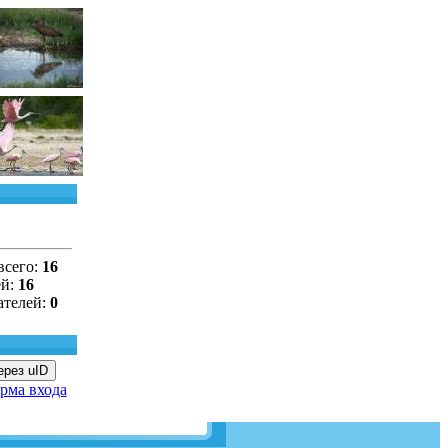
всего:
16
ей:
16
ателей:
0
ерез uID
рма входа