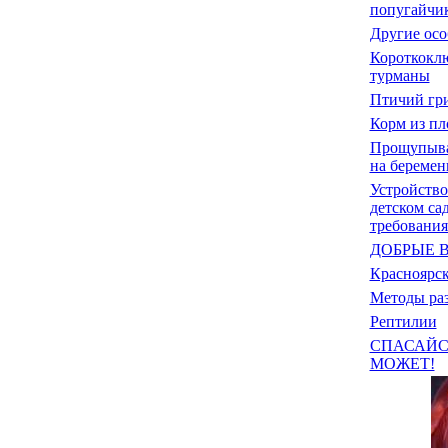
попугайчи
Другие осо
Короткокл
турманы
Птичий гр
Корм из пл
Прощупыва
на беремен
Устройство
детском са
требования
ДОБРЫЕ 
Красноярс
Методы раз
Рептилии
СПАСАЙС
МОЖЕТ!