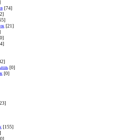
]
ав
[74]
2]
55]
ик
[21]
]
0]
4]
82]
мышь
[0]
к
[0]
23]
к
[155]
]
[0]