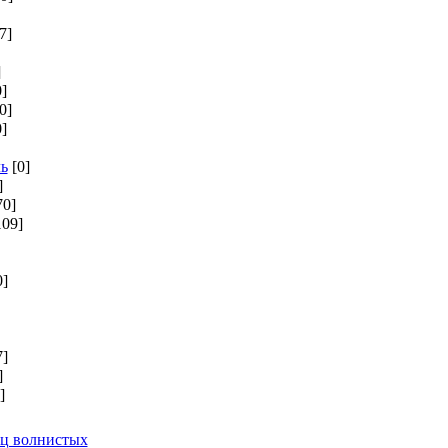
7]
]
0]
0]
0]
ь
[0]
]
70]
109]
0]
7]
]
]
иц волнистых