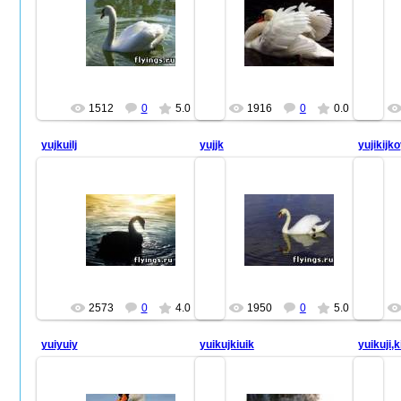
26.10.2010
26.10.2010
farid47
farid47
1512
0
5.0
1916
0
0.0
yujkuilj
yujjk
yujikijk
26.10.2010
26.10.2010
farid47
farid47
2573
0
4.0
1950
0
5.0
yuiyuiy
yuikujkiuik
yuikuji,ki