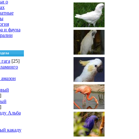
ьи о
ах
натные
цы
огия
а и фауна
ралии
здела
 гага
[25]
фламинго
 амазон
овый
]
бый
]
аду Альба
ый какаду