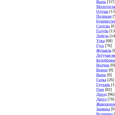
Выпь
[115
Молотогл
Олуша
[13
Пеликан
[
Буревестн
Сителы
[0
Голубь
[13
Лебедь
[14
Утка
[68]
Гусь
[76]
Журавль
[
Летучая 
Белоброви
Волчок
[0]
Ворон
[0]
Выпь
[0]
Галка
[26]
Глухарь
[1
Грач
[82]
Дрозд
[96]
Дятел
[70]
Жавороно
Зарянка
[0
Кедровка