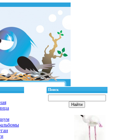
Поиск
ная
ница
циум
оальбомы
гаи
ги