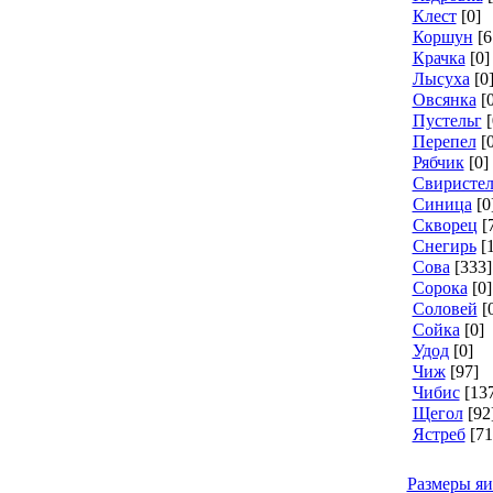
Клест
[0]
Коршун
[6
Крачка
[0]
Лысуха
[0
Овсянка
[
Пустельг
[
Перепел
[
Рябчик
[0]
Свиристел
Синица
[0
Скворец
[
Снегирь
[
Сова
[333]
Сорока
[0]
Соловей
[
Сойка
[0]
Удод
[0]
Чиж
[97]
Чибис
[13
Щегол
[92
Ястреб
[71
Размеры я