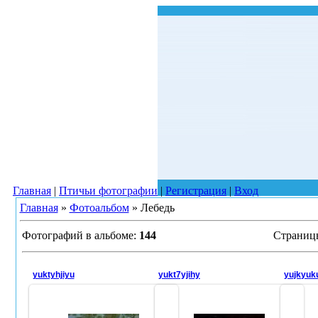
Главная
|
Птичьи фотографии
|
Регистрация
|
Вход
Главная
»
Фотоальбом
» Лебедь
Фотографий в альбоме
:
144
Страниц
yuktyhjiyu
yukt7yjihy
yujkyuk