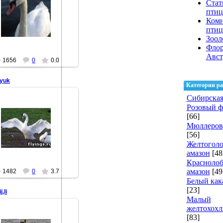
Стат
26.10.2010
птиц
Ком
farid47
пти
Зоол
Флор
Авст
1656
0
0.0
oyuk
Категории ра
Сибирская
Розовый 
[66]
26.10.2010
Мюллеров
[56]
farid47
Желтогол
амазон
[48
Красноло
амазон
[49
1482
0
3.7
Белый как
[23]
j,li
Малый
желтохохл
[83]