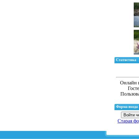
Статистика
Онлайн 
Гост
Пользов
Форма входа
Войти ч
Старая фо