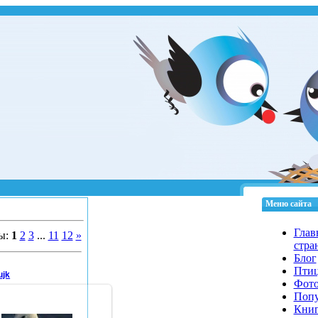
Меню сайта
Глав
ы
:
1
2
3
...
11
12
»
стра
Блог
Пти
ujk
Фот
Попу
Кни