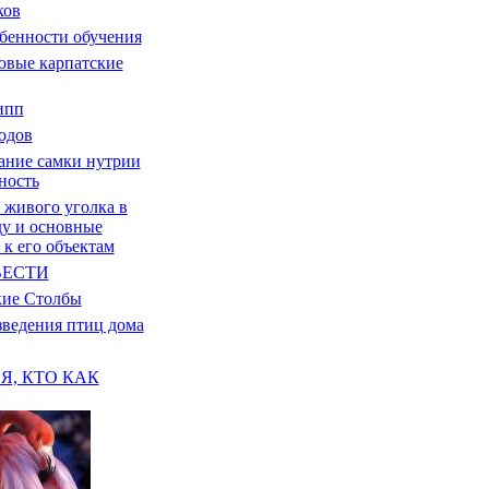
ков
бенности обучения
ювые карпатские
ипп
одов
ние самки нутрии
ность
 живого уголка в
ду и основные
 к его объектам
ВЕСТИ
кие Столбы
ведения птиц дома
Я, КТО КАК