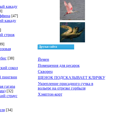
ый какаду
0]
ффина
[47]
й какаду
]
ий стриж
39]
Друзья сайта
озовая
ибис
[38]
Йемен
Помещения для цесарок
кий сокол
Скворец
й пингвин
ЩЕНОК ПОДСКАЗЫВАЕТ КЛИЧКУ
Укрепление присадного сучка в
ая гагара
вольере на отрезке горбыля
ata)
[32]
Хэмптон-корт
ий страус
пля
[34]