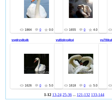
26.10.2010
26.10.2010
farid47
farid47
1864
0
0.0
1655
0
4.0
yugkyujkujk
yu8iokyujkuj
yu78iku
26.10.2010
26.10.2010
farid47
farid47
1626
0
5.0
1618
0
5.0
1-12
13-24
25-36
...
121-132
133-144