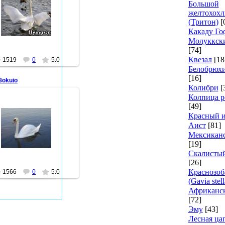
Большой
26.10.2010
желтохохл
(Тритон)
[
farid47
Какаду Го
Молуккски
[74]
Квезал
[18
1519
0
5.0
Белобрюх
[16]
8okuio
Колибри
[
Колпица р
[49]
Красный 
26.10.2010
Аист
[81]
Мексиканс
farid47
[19]
Скалисты
[26]
Краснозоб
1566
0
5.0
(Gavia stell
Африканск
[72]
Эму
[43]
Лесная ца