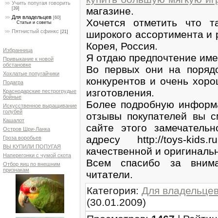
Учить попугая говорить
магазине.
[39]
Для владельцев
[60]
Хочется отметить что т
Статьи и советы
Пятнистый сфинкс
широкого ассортимента и 
[21]
Корея, Россия.
Избранница
Я отдаю предпочтение име
Привыкание к новой
обстановке
Во первых они на поряд
Хохлатые попугайчики
конкурентов и очень хоро
Подагра
изготовления.
Краснодарские пестрогрудые
бойные
Более подробную информа
Искусственное выращивание
голубей
отзывы покупателей вы с
Кашалот
сайте этого замечательн
Остров Шри-Ланка
адресу http://toys-ki
Гроза воробьев
ВЫ КУПИЛИ ПОПУГАЯ
качественной и оригиналь
Наперегонки с чумой скота
Всем спасибо за внима
Отбор яиц по внешним
признакам
читатели.
Категория
:
Для владельце
(30.01.2009)