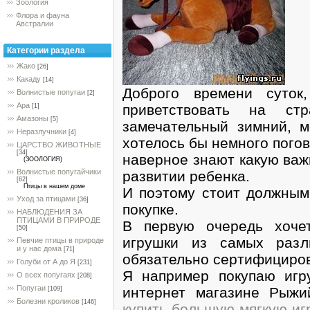
Зоология
Флора и фауна
Австралии
Категории раздела
Жако
[26]
Какаду
[14]
Доброго времени суток
Волнистые попугаи
[2]
Ара
приветствовать на ст
[1]
Амазоны
[5]
замечательный зимний, м
Неразлучники
[4]
хотелось бы немного погов
ЦАРСТВО ЖИВОТНЫЕ
[34]
наверное знают какую важ
(ЗООЛОГИЯ)
Волнистые попугайчики
развитии ребенка.
[62]
Птицы в нашем доме
И поэтому стоит должным
Уход за птицами
[36]
покупке.
НАБЛЮДЕНИЯ ЗА
ПТИЦАМИ В ПРИРОДЕ
В первую очередь хоче
[50]
игрушки из самых разл
Певчие птицы в природе
и у нас дома
[71]
обязательно сертифициро
Голуби от А до Я
[231]
Я например покупаю игр
О всех попугаях
[208]
Попугаи
интернет магазине Рыжи
[109]
Болезни кроликов
[146]
купить большую мягкую иг