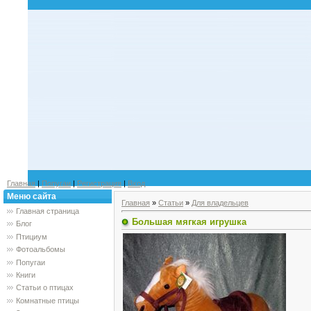
Главная
|
Попугаи
|
Регистрация
|
Вход
Меню сайта
Главная
»
Статьи
»
Для владельцев
Главная страница
Большая мягкая игрушка
Блог
Птициум
Фотоальбомы
Попугаи
Книги
Статьи о птицах
Комнатные птицы