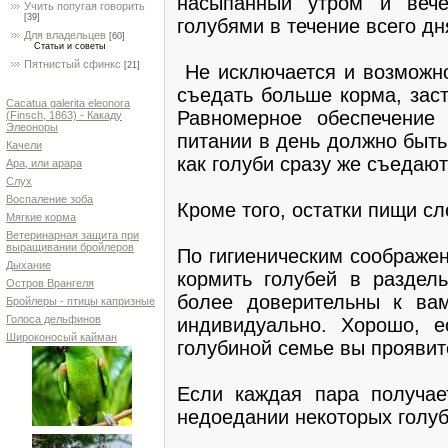
насыпанный утром и вече
Учить попугая говорить
[39]
голубями в течение всего дн
Для владельцев
[60]
Статьи и советы
Пятнистый сфинкс
[21]
Не исключается и возможнос
съедать больше корма, заст
Cacatua galerita eleonora
Равномерное обеспечение
(Finsch, 1863) - Какаду
Элеоноры
питании в день должно быть
Качели
как голуби сразу же съедаю
Ара, или арара
Слух
Воспаление зоба
Кроме того, остатки пищи с
Мягкие корма
Ветеринарная защита при
выращивании бройлеров
По гигиеническим соображе
Дыхание
кормить голубей в раздел
Остров Врангеля
более доверительны к вам
Бройлеры - птицы капризные
Голоса дельфинов
индивидуально. Хорошо, е
Широконосый кайман
голубиной семье вы прояви
Если каждая пара получае
недоедании некоторых голуб