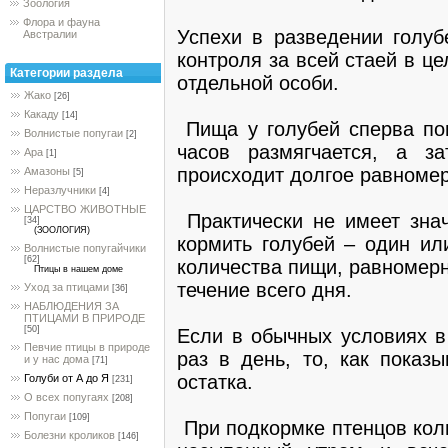
Зоология
Флора и фауна
Успехи в разведении голуб
Австралии
контроля за всей стаей в ц
Категории раздела
отдельной особи.
Жако
[26]
Какаду
[14]
Пища у голубей сперва поп
Волнистые попугаи
[2]
часов размягчается, а з
Ара
[1]
происходит долгое равноме
Амазоны
[5]
Неразлучники
[4]
ЦАРСТВО ЖИВОТНЫЕ
Практически не имеет знач
[34]
(ЗООЛОГИЯ)
кормить голубей – один или
Волнистые попугайчики
[62]
количества пищи, равномерн
Птицы в нашем доме
течение всего дня.
Уход за птицами
[36]
НАБЛЮДЕНИЯ ЗА
ПТИЦАМИ В ПРИРОДЕ
[50]
Если в обычных условиях в
Певчие птицы в природе
раз в день, то, как показ
и у нас дома
[71]
остатка.
Голуби от А до Я
[231]
О всех попугаях
[208]
Попугаи
[109]
При подкормке птенцов кол
Болезни кроликов
[146]