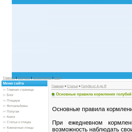
Главная
|
Попугаи
|
Регистрация
|
Вход
Меню сайта
Главная
»
Статьи
»
Голуби от А до Я
Главная страница
Основные правила кормления голубей
Блог
Птициум
Фотоальбомы
Основные правила кормлени
Попугаи
Книги
При ежедневном кормлен
Статьи о птицах
Комнатные птицы
возможность наблюдать сво