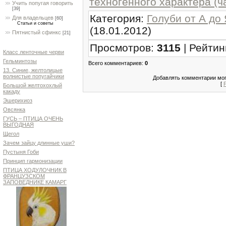
техногенного характера (ча
Учить попугая говорить
[39]
Категория
:
Голуби от А до
Для владельцев
[60]
Статьи и советы
(18.01.2012)
Пятнистый сфинкс
[21]
Просмотров
:
3115
|
Рейтин
Класс ленточные черви
Гельминтозы
Всего комментариев
:
0
13. Синие, желтолицые
волнистые попугайчики
Добавлять комментарии мог
[
Большой желтохохлый
какаду
Эшерихиоз
Овсянка
ГУСЬ – ПТИЦА ОЧЕНЬ
ВЫГОДНАЯ
Щегол
Зачем зайцу длинные уши?
Пустыня Гоби
Принцип гармонизации
ПТИЦА ХОДУЛОЧНИК В
ФРАНЦУЗСКОМ
ЗАПОВЕДНИКЕ КАМАРГ