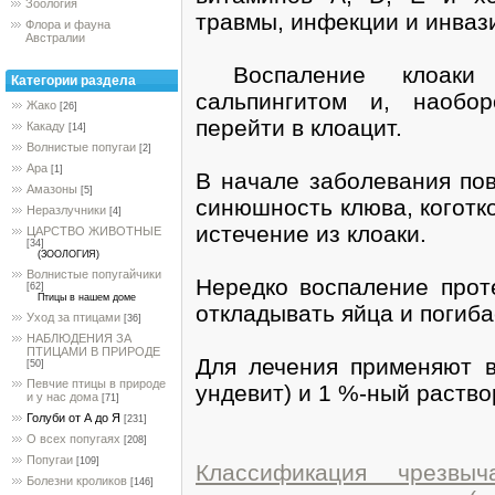
Зоология
травмы, инфекции и инваз
Флора и фауна
Австралии
Воспаление клоаки (
Категории раздела
сальпингитом и, наобо
Жако
[26]
перейти в клоацит.
Какаду
[14]
Волнистые попугаи
[2]
Ара
[1]
В начале заболевания по
Амазоны
[5]
синюшность клюва, коготко
Неразлучники
[4]
истечение из клоаки.
ЦАРСТВО ЖИВОТНЫЕ
[34]
(ЗООЛОГИЯ)
Волнистые попугайчики
Нередко воспаление проте
[62]
Птицы в нашем доме
откладывать яйца и погиба
Уход за птицами
[36]
НАБЛЮДЕНИЯ ЗА
ПТИЦАМИ В ПРИРОДЕ
Для лечения применяют в
[50]
Певчие птицы в природе
ундевит) и 1 %-ный раство
и у нас дома
[71]
Голуби от А до Я
[231]
О всех попугаях
[208]
Попугаи
[109]
Классификация чрезвы
Болезни кроликов
[146]