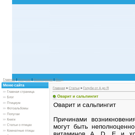
Главная
|
Попугаи
|
Регистрация
|
Вход
Меню сайта
Главная
»
Статьи
»
Голуби от А до Я
Главная страница
Оварит и сальпингит
Блог
Птициум
Оварит и сальпингит
Фотоальбомы
Попугаи
Причинами возникновени
Книги
могут быть неполноценно
Статьи о птицах
Комнатные птицы
витаминов A, D, Е и хол