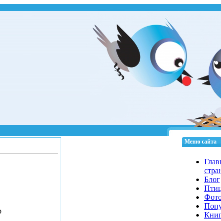
Меню сайта
Глав
стра
Блог
Пти
Фот
Попу
b
Кни