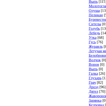
Выпь
[115
Молотогл
Олуша
[13
Пеликан
[
Буревестн
Сителы
[0
Голубь
[13
Лебедь
[14
Утка
[68]
Гусь
[76]
Журавль
[
Летучая 
Белоброви
Волчок
[0]
Ворон
[0]
Выпь
[0]
Галка
[26]
Глухарь
[1
Грач
[82]
Дрозд
[96]
Дятел
[70]
Жавороно
Зарянка
[0
Кедровка