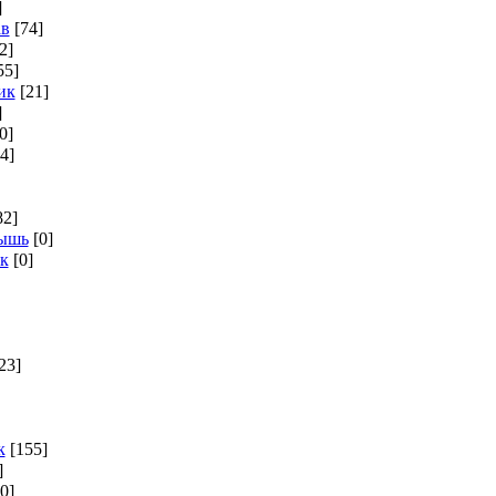
]
ав
[74]
2]
55]
ик
[21]
]
0]
4]
82]
мышь
[0]
к
[0]
23]
к
[155]
]
[0]