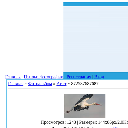
Главная
|
Птичьи фотографии
|
Регистрация
|
Вход
Главная
»
Фотоальбом
»
Аист
» 872587687687
Просмотров
: 1243 |
Размеры
: 144x86px/2.0K