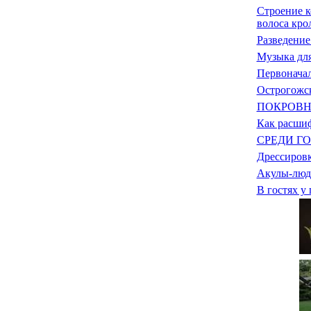
Строение к
волоса кро
Разведение
Музыка дл
Первонача
Острогожс
ПОКРОВН
Как расшиф
СРЕДИ Г
Дрессиров
Акулы-люд
В гостях у