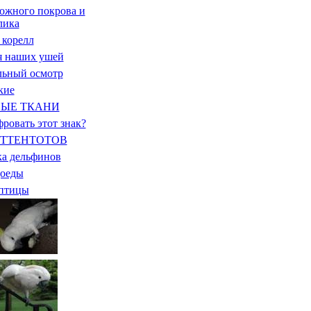
ожного покрова и
лика
 корелл
я наших ушей
льный осмотр
кие
ЫЕ ТКАНИ
ровать этот знак?
ОТТЕНТОТОВ
ка дельфинов
оеды
 птицы