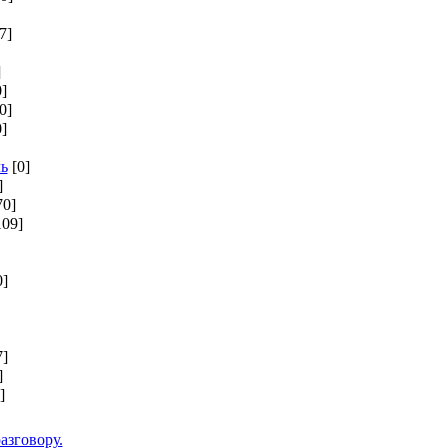
7]
]
0]
0]
0]
ь
[0]
]
70]
109]
0]
7]
]
]
азговору.