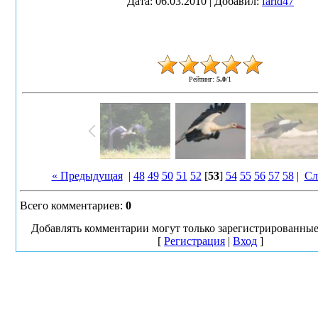
Дата
: 06.03.2010 |
Добавил
:
farid47
Рейтинг
:
5.0
/
1
« Предыдущая
|
48
49
50
51
52
[
53
]
54
55
56
57
58
|
Сл
Всего комментариев
:
0
Добавлять комментарии могут только зарегистрированные
[
Регистрация
|
Вход
]