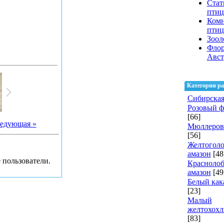
Стат
птиц
Ком
пти
Зоол
Флор
Авст
Категории ра
Сибирская
Розовый 
[66]
едующая »
Мюллеров
[56]
Желтогол
амазон
[48
 пользователи.
Красноло
амазон
[49
Белый как
[23]
Малый
желтохохл
[83]