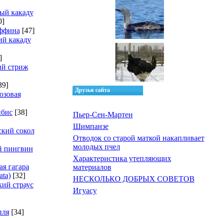
ый какаду
0]
ффина
[47]
й какаду
]
ий стриж
39]
Друзья сайта
озовая
ибис
[38]
Пьер-Сен-Мартен
Шимпанзе
кий сокол
Отводок со старой маткой накапливает
молодых пчел
й пингвин
Характеристика утепляющих
ая гагара
материалов
ata)
[32]
НЕСКОЛЬКО ДОБРЫХ СОВЕТОВ
ий страус
Игуасу
пля
[34]