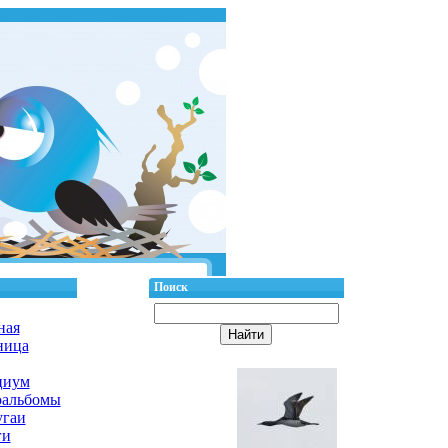
Поиск
ная
ница
циум
оальбомы
гаи
ги