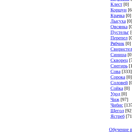
Клест
[0]
Коршун
[6
Крачка
[0]
Лысуха
[0
Овсянка
[
Пустельг
[
Перепел
[
Рябчик
[0]
Свиристел
Синица
[0
Скворец
[
Снегирь
[
Сова
[333]
Сорока
[0]
Соловей
[
Сойка
[0]
Удод
[0]
Чиж
[97]
Чибис
[13
Щегол
[92
Ястреб
[71
Обучение р