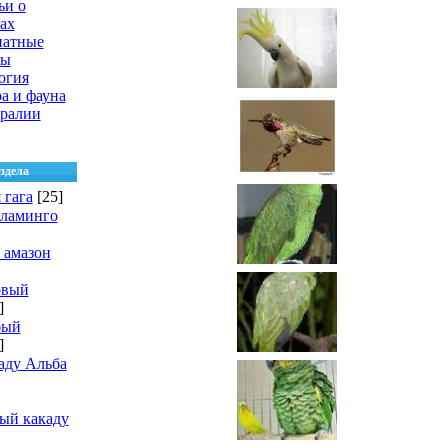
ьи о
ах
натные
цы
огия
а и фауна
ралии
здела
 гага
[25]
фламинго
 амазон
овый
]
бый
]
аду Альба
ый какаду