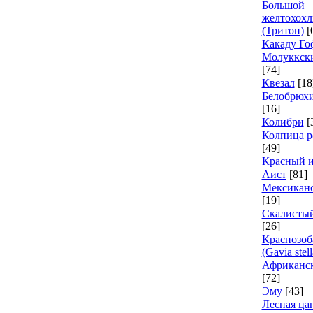
Большой
желтохохл
(Тритон)
[
Какаду Го
Молуккски
[74]
Квезал
[18
Белобрюх
[16]
Колибри
[
Колпица р
[49]
Красный 
Аист
[81]
Мексиканс
[19]
Скалисты
[26]
Краснозоб
(Gavia stell
Африканск
[72]
Эму
[43]
Лесная ца