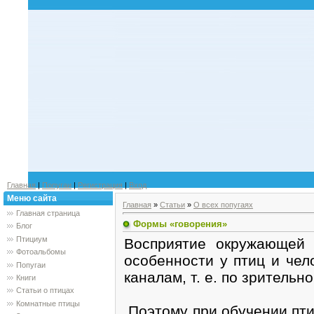
Главная
|
Попугаи
|
Регистрация
|
Вход
Меню сайта
Главная
»
Статьи
»
О всех попугаях
Главная страница
Формы «говорения»
Блог
Птициум
Восприятие окружающей 
Фотоальбомы
особенности у птиц и чел
Попугаи
каналам, т. е. по зрительн
Книги
Статьи о птицах
Комнатные птицы
Поэтому при обучении пти