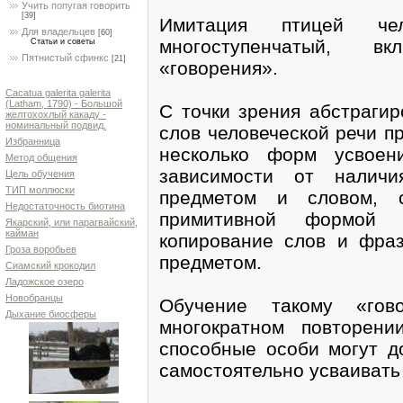
Учить попугая говорить
[39]
Имитация птицей че
Для владельцев
[60]
многоступенчатый, в
Статьи и советы
Пятнистый сфинкс
[21]
«говорения».
Cacatua galerita galerita
(Latham, 1790) - Большой
С точки зрения абстрагир
желтохохлый какаду -
номинальный подвид.
слов человеческой речи п
Избранница
несколько форм усвоен
Метод общения
зависимости от наличи
Цель обучения
ТИП моллюски
предметом и словом, 
Недостаточность биотина
примитивной формой «
Якарский, или парагвайский,
кайман
копирование слов и фраз
Гроза воробьев
предметом.
Сиамский крокодил
Ладожское озеро
Новобранцы
Обучение такому «гов
Дыхание биосферы
многократном повторени
способные особи могут д
самостоятельно усваивать