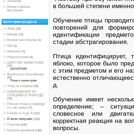
Зоология
в большей степени именно
Флора и фауна
Австралии
Обучение птицы проводитс
Категории раздела
повторений для формир
Жако
[26]
идентификации предмет
Какаду
[14]
Волнистые попугаи
стадии абстрагирования.
[2]
Ара
[1]
Амазоны
[5]
Птица идентифицирует, т
Неразлучники
[4]
яблоко, которое было пре
ЦАРСТВО ЖИВОТНЫЕ
[34]
с этим предметом и его на
(ЗООЛОГИЯ)
Волнистые попугайчики
естественно отличающееся
[62]
Птицы в нашем доме
д.
Уход за птицами
[36]
НАБЛЮДЕНИЯ ЗА
ПТИЦАМИ В ПРИРОДЕ
Обучение имеет нескольк
[50]
Певчие птицы в природе
определение; – ситуац
и у нас дома
[71]
словесное или двигат
Голуби от А до Я
[231]
О всех попугаях
корректная реакция на во
[208]
Попугаи
[109]
вопросы.
Болезни кроликов
[146]