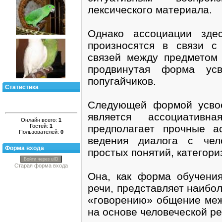
лексического материала.
Однако ассоциации зде
произносятся в связи с
связей между предметом
продвинутая форма усв
попугайчиков.
Статистика
Следующей формой усвое
является ассоциативн
Онлайн всего:
1
Гостей:
1
предполагает прочные а
Пользователей:
0
ведения диалога с чел
Форма входа
простых понятий, категори
Войти через uID
Старая форма входа
Она, как форма обучения
речи, представляет наибо
«говорению» общение меж
на основе человеческой ре