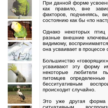
При данной форме усвоени
как правило, вне зави
факторов, подчиняясь, в
состоянию как бы «по нас
Однако некоторых птиц 
разные внешние ключевые
видимому, воспринимается
она усваивает в процессе 
Большинство «говорящих»
усваивают эту форму им
некоторые любители п
питомцев определенные
бесситуативным воспр
происходит случайно.
Это уже другая форма 
ситуативным воспрои