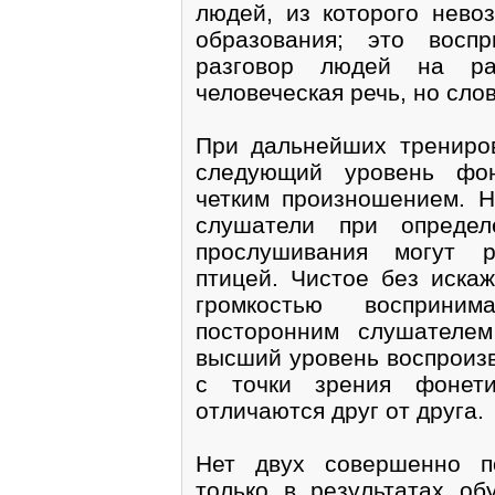
людей, из которого нево
образования; это восп
разговор людей на ра
человеческая речь, но сло
При дальнейших трениров
следующий уровень фон
четким произношением. Н
слушатели при определ
прослушивания могут р
птицей. Чистое без иска
громкостью восприни
посторонним слушателе
высший уровень воспроизв
с точки зрения фонети
отличаются друг от друга.
Нет двух совершенно п
только в результатах об