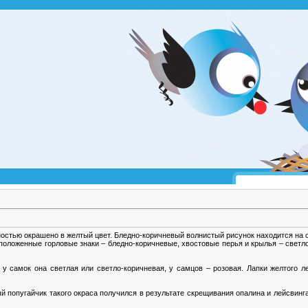
ностью окрашено в желтый цвет. Бледно-коричневый волнистый рисунок находится на с
положенные горловые знаки – бледно-коричневые, хвостовые перья и крылья – светл
 самок она светлая или светло-коричневая, у самцов – розовая. Лапки желтого ле
попугайчик такого окраса получился в результате скрещивания опалина и лейсвинга,