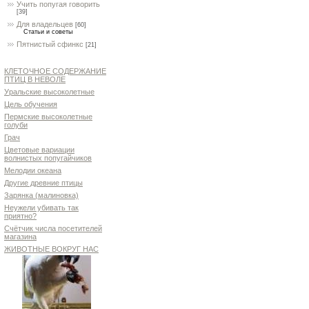
Учить попугая говорить
[39]
Для владельцев
[60]
Статьи и советы
Пятнистый сфинкс
[21]
КЛЕТОЧНОЕ СОДЕРЖАНИЕ
ПТИЦ В НЕВОЛЕ
Уральские высоколетные
Цель обучения
Пермские высоколетные
голуби
Грач
Цветовые вариации
волнистых попугайчиков
Мелодии океана
Другие древние птицы
Зарянка (малиновка)
Неужели убивать так
приятно?
Счётчик числа посетителей
магазина
ЖИВОТНЫЕ ВОКРУГ НАС