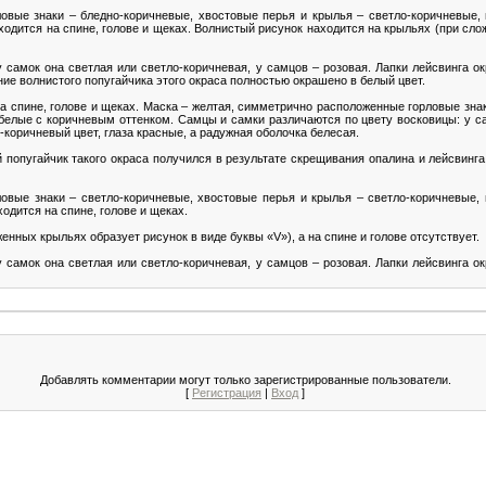
овые знаки – бледно-коричневые, хвостовые перья и крылья – светло-коричневые
одится на спине, голове и щеках. Волнистый рисунок находится на крыльях (при сло
 самок она светлая или светло-коричневая, у самцов – розовая. Лапки лейсвинга ок
ие волнистого попугайчика этого окраса полностью окрашено в белый цвет.
а спине, голове и щеках. Маска – желтая, симметрично расположенные горловые знак
белые с коричневым оттенком. Самцы и самки различаются по цвету восковицы: у са
-коричневый цвет, глаза красные, а радужная оболочка белесая.
попугайчик такого окраса получился в результате скрещивания опалина и лейсвинга,
овые знаки – светло-коричневые, хвостовые перья и крылья – светло-коричневые
одится на спине, голове и щеках.
нных крыльях образует рисунок в виде буквы «V»), а на спине и голове отсутствует.
 самок она светлая или светло-коричневая, у самцов – розовая. Лапки лейсвинга ок
Добавлять комментарии могут только зарегистрированные пользователи.
[
Регистрация
|
Вход
]