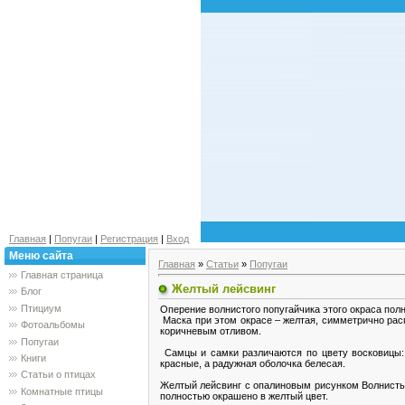
Главная
|
Попугаи
|
Регистрация
|
Вход
Меню сайта
Главная
»
Статьи
»
Попугаи
Главная страница
Желтый лейсвинг
Блог
Птициум
Оперение волнистого попугайчика этого окраса пол
Маска при этом окрасе – желтая, симметрично рас
Фотоальбомы
коричневым отливом.
Попугаи
Самцы и самки различаются по цвету восковицы: у
Книги
красные, а радужная оболочка белесая.
Статьи о птицах
Желтый лейсвинг с опалиновым рисунком Волнистый 
Комнатные птицы
полностью окрашено в желтый цвет.