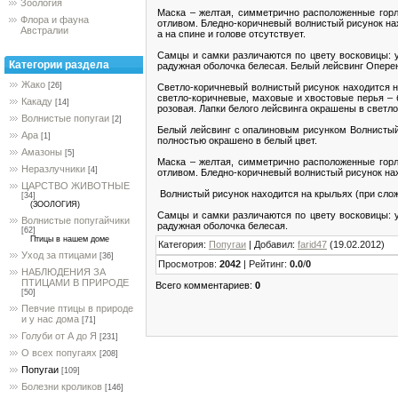
Зоология
Маска – желтая, симметрично расположенные горл
Флора и фауна
отливом. Бледно-коричневый волнистый рисунок нах
Австралии
а на спине и голове отсутствует.
Самцы и самки различаются по цвету восковицы: у
Категории раздела
радужная оболочка белесая. Белый лейсвинг Оперен
Жако
[26]
Светло-коричневый волнистый рисунок находится н
светло-коричневые, маховые и хвостовые перья – 
Какаду
[14]
розовая. Лапки белого лейсвинга окрашены в светло
Волнистые попугаи
[2]
Белый лейсвинг с опалиновым рисунком Волнистый 
Ара
[1]
полностью окрашено в белый цвет.
Амазоны
[5]
Маска – желтая, симметрично расположенные горл
Неразлучники
[4]
отливом. Бледно-коричневый волнистый рисунок нах
ЦАРСТВО ЖИВОТНЫЕ
Волнистый рисунок находится на крыльях (при сложе
[34]
(ЗООЛОГИЯ)
Самцы и самки различаются по цвету восковицы: у
Волнистые попугайчики
радужная оболочка белесая.
[62]
Птицы в нашем доме
Категория
:
Попугаи
|
Добавил
:
farid47
(19.02.2012)
Уход за птицами
[36]
Просмотров
:
2042
|
Рейтинг
:
0.0
/
0
НАБЛЮДЕНИЯ ЗА
ПТИЦАМИ В ПРИРОДЕ
Всего комментариев
:
0
[50]
Певчие птицы в природе
и у нас дома
[71]
Голуби от А до Я
[231]
О всех попугаях
[208]
Попугаи
[109]
Болезни кроликов
[146]