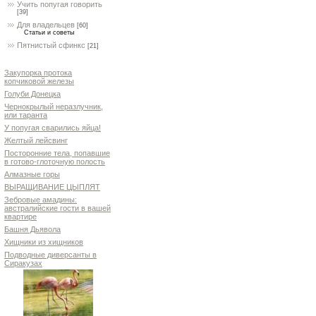
Учить попугая говорить
[39]
Для владельцев
[60]
Статьи и советы
Пятнистый сфинкс
[21]
Закупорка протока
копчиковой железы
Голуби Донецка
Чернокрылый неразлучник,
или таранта
У попугая сварились яйца!
Желтый лейсвинг
Посторонние тела, попавшие
в готово-глоточную полость
Алмазные горы
ВЫРАЩИВАНИЕ ЦЫПЛЯТ
Зебровые амадины:
австралийские гости в вашей
квартире
Башня Дьявола
Хищники из хищников
Подводные диверсанты в
Сиракузах