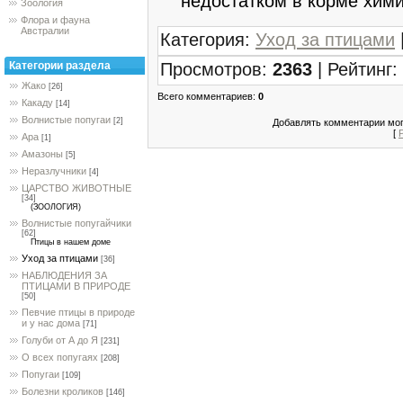
недостатком в корме хими
Зоология
Флора и фауна
Австралии
Категория
:
Уход за птицами
Просмотров
:
2363
|
Рейтинг
:
Категории раздела
Жако
[26]
Всего комментариев
:
0
Какаду
[14]
Волнистые попугаи
[2]
Добавлять комментарии мог
[
Ара
[1]
Амазоны
[5]
Неразлучники
[4]
ЦАРСТВО ЖИВОТНЫЕ
[34]
(ЗООЛОГИЯ)
Волнистые попугайчики
[62]
Птицы в нашем доме
Уход за птицами
[36]
НАБЛЮДЕНИЯ ЗА
ПТИЦАМИ В ПРИРОДЕ
[50]
Певчие птицы в природе
и у нас дома
[71]
Голуби от А до Я
[231]
О всех попугаях
[208]
Попугаи
[109]
Болезни кроликов
[146]