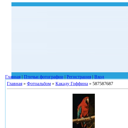
Главная
|
Птичьи фотографии
|
Регистрация
|
Вход
Главная
»
Фотоальбом
»
Какаду Гоффина
» 587587687