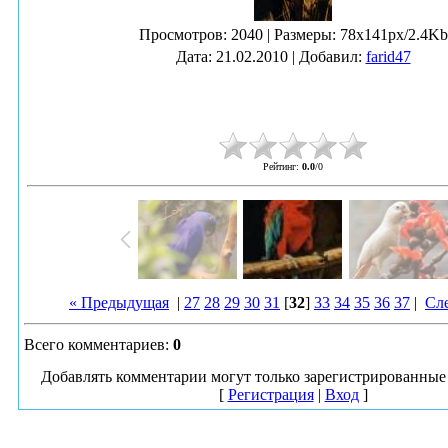
Просмотров
: 2040 |
Размеры
: 78x141px/2.4Kb
Дата
: 21.02.2010 |
Добавил
:
farid47
Рейтинг
:
0.0
/
0
« Предыдущая
|
27
28
29
30
31
[
32
]
33
34
35
36
37
|
Сл
Всего комментариев
:
0
Добавлять комментарии могут только зарегистрированные 
[
Регистрация
|
Вход
]