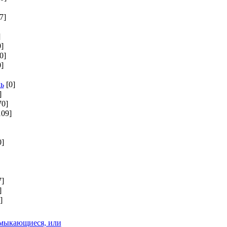
7]
]
0]
0]
0]
ь
[0]
]
70]
109]
0]
7]
]
]
смыкающиеся, или