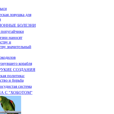
рыси
ская ловушка для
в
ОННЫЕ БОЛЕЗНИ
 попугайчики
езни наносят
ству и
тву значительный
окодилов
онувшего корабля
РУКИЕ СОЗДАНИЯ
кая политика:
ство и борьба
осудистая система
А С "ХОБОТОМ"