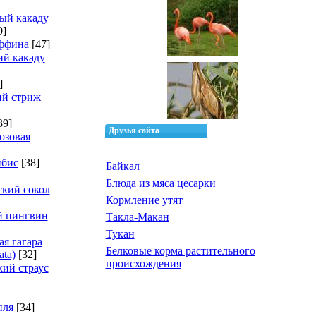
ый какаду
0]
ффина
[47]
й какаду
]
ий стриж
39]
Друзья сайта
озовая
ибис
[38]
Байкал
Блюда из мяса цесарки
кий сокол
Кормление утят
й пингвин
Такла-Макан
Тукан
ая гагара
Белковые корма растительного
ata)
[32]
происхождения
ий страус
пля
[34]