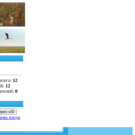
всего:
12
ей:
12
ателей:
0
ерез uID
рма входа