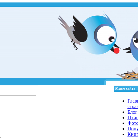
Меню сайта
Глав
стра
Блог
Пти
Фот
Попу
Кни