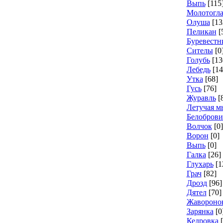
Выпь
[115
Молотогл
Олуша
[13
Пеликан
[
Буревестн
Сителы
[0
Голубь
[13
Лебедь
[14
Утка
[68]
Гусь
[76]
Журавль
[
Летучая 
Белоброви
Волчок
[0]
Ворон
[0]
Выпь
[0]
Галка
[26]
Глухарь
[1
Грач
[82]
Дрозд
[96]
Дятел
[70]
Жавороно
Зарянка
[0
Кедровка