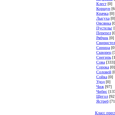
Клест
[0]
Коршун
[6
Крачка
[0]
Лысуха
[0
Овсянка
[
Пустельг
[
Перепел
[
Рябчик
[0]
Свиристел
Синица
[0
Скворец
[
Снегирь
[
Сова
[333]
Сорока
[0]
Соловей
[
Сойка
[0]
Удод
[0]
Чиж
[97]
Чибис
[13
Щегол
[92
Ястреб
[71
Класс пре