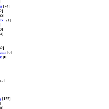
]
ав
[74]
2]
55]
ик
[21]
]
0]
4]
82]
мышь
[0]
к
[0]
23]
к
[155]
]
[0]