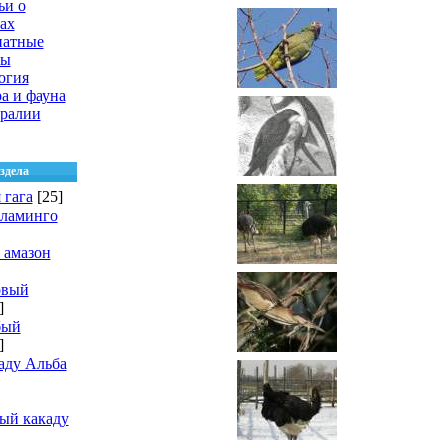
ьи о
ах
натные
цы
огия
а и фауна
ралии
здела
 гага
[25]
фламинго
 амазон
овый
]
бый
]
аду Альба
ый какаду