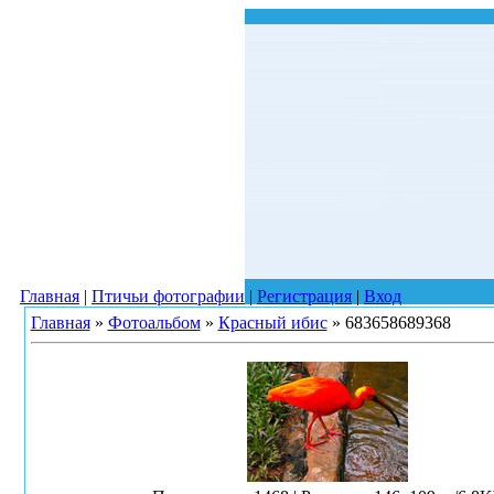
Главная
|
Птичьи фотографии
|
Регистрация
|
Вход
Главная
»
Фотоальбом
»
Красный ибис
» 683658689368