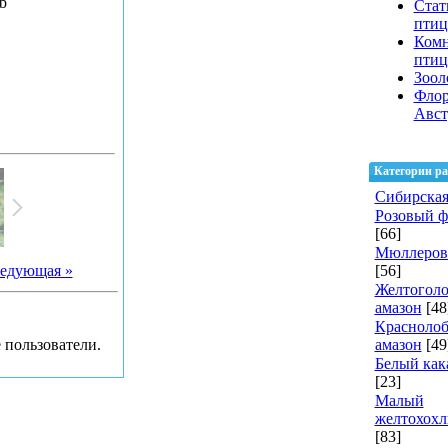
b
Стат
птиц
Ком
пти
Зоол
Флор
Авст
Категории ра
Сибирская
Розовый 
[66]
Мюллеров
едующая »
[56]
Желтогол
амазон
[48
Красноло
 пользователи.
амазон
[49
Белый как
[23]
Малый
желтохохл
[83]