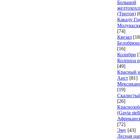
Большой
желтохохл
(Тритон)
[
Какаду Го
Молуккски
[74]
Квезал
[18
Белобрюх
[16]
Колибри
[
Колпица р
[49]
Красный 
Аист
[81]
Мексиканс
[19]
Скалисты
[26]
Краснозоб
(Gavia stell
Африканск
[72]
Эму
[43]
Лесная ца