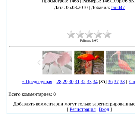
Просмотров
: 1468 |
Размеры
: 146x109px/6.8K
Дата
: 06.03.2010 |
Добавил
:
farid47
Рейтинг
:
0.0
/
0
« Предыдущая
|
28
29
30
31
32
33
34
[
35
]
36
37
38
|
Сл
Всего комментариев
:
0
Добавлять комментарии могут только зарегистрированные
[
Регистрация
|
Вход
]