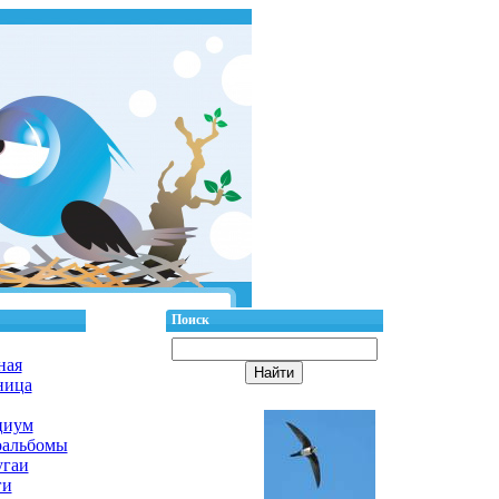
Поиск
ная
ница
циум
оальбомы
гаи
ги