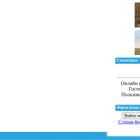
Статистика
Онлайн 
Гост
Пользов
Форма входа
Войти ч
Старая фо