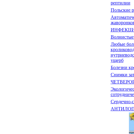
рептилии
Польские 
Автоматиче
жаворонко
ИНФЕКЦИ
Волнистые
Любые бол
кроликовод
нутриеводс
ущерб
Болезни кр
Снимки зат
ЧЕТВЕРО
Экологичес
сотрудниче
Сердечно-с
АНТИЛОП