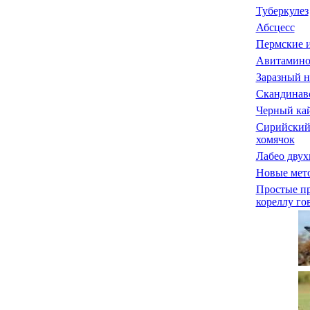
Туберкулез
Абсцесс
Пермские 
Авитамино
Заразный 
Скандинав
Черный ка
Сирийский
хомячок
Лабео дву
Новые мет
Простые пр
кореллу го