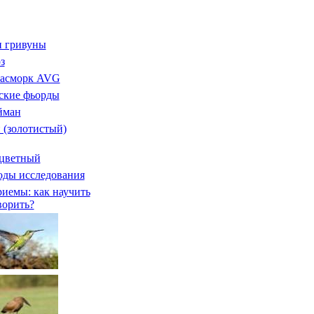
и гривуны
з
насморк AVG
ские фьорды
йман
 (золотистый)
хцветный
оды исследования
иемы: как научить
ворить?