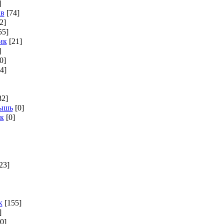
]
ав
[74]
2]
55]
ик
[21]
]
0]
4]
82]
мышь
[0]
к
[0]
23]
к
[155]
]
[0]