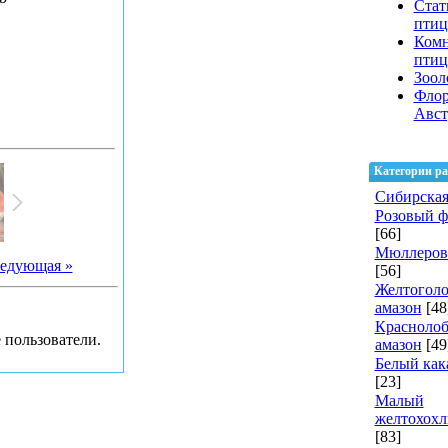
Стат
птиц
Ком
пти
Зоол
Флор
Авст
Категории ра
Сибирская
Розовый 
[66]
Мюллеров
едующая »
[56]
Желтогол
амазон
[48
Красноло
 пользователи.
амазон
[49
Белый как
[23]
Малый
желтохохл
[83]