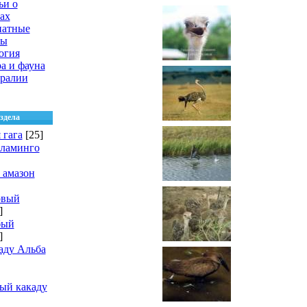
ьи о
ах
натные
цы
огия
а и фауна
ралии
здела
 гага
[25]
фламинго
 амазон
овый
]
бый
]
аду Альба
ый какаду