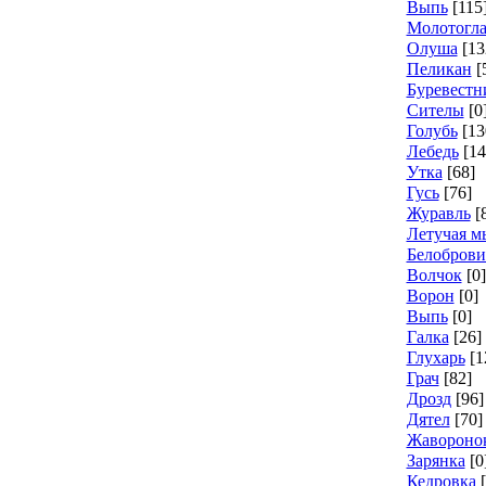
Выпь
[115
Молотогл
Олуша
[13
Пеликан
[
Буревестн
Сителы
[0
Голубь
[13
Лебедь
[14
Утка
[68]
Гусь
[76]
Журавль
[
Летучая 
Белоброви
Волчок
[0]
Ворон
[0]
Выпь
[0]
Галка
[26]
Глухарь
[1
Грач
[82]
Дрозд
[96]
Дятел
[70]
Жавороно
Зарянка
[0
Кедровка