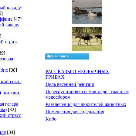
ый какаду
0]
ффина
[47]
й какаду
]
ий стриж
39]
Друзья сайта
озовая
ибис
[38]
РАССКАЗЫ О НЕОБЫЧНЫХ
ГРИБАХ
кий сокол
Цель весенней ревизии
Перегруппировка рамок перед главным
й пингвин
медосбором
ая гагара
Развлечения для любителей животных
ata)
[32]
Помещения для содержания
ий страус
Кибо
пля
[34]