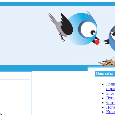
Меню сайта
Глав
стра
Блог
Пти
Фот
Попу
Кни
b