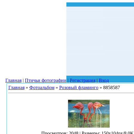
Главная
|
Птичьи фотографии
|
Регистрация
|
Вход
Главная
»
Фотоальбом
»
Розовый фламинго
» 8858587
Просмотров
: 2048 |
Размеры
: 150x104px/8.0K