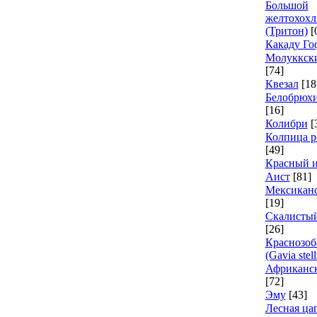
Большой
желтохохл
(Тритон)
[
Какаду Го
Молуккски
[74]
Квезал
[18
Белобрюх
[16]
Колибри
[
Колпица р
[49]
Красный 
Аист
[81]
Мексиканс
[19]
Скалисты
[26]
Краснозоб
(Gavia stell
Африканск
[72]
Эму
[43]
Лесная ца