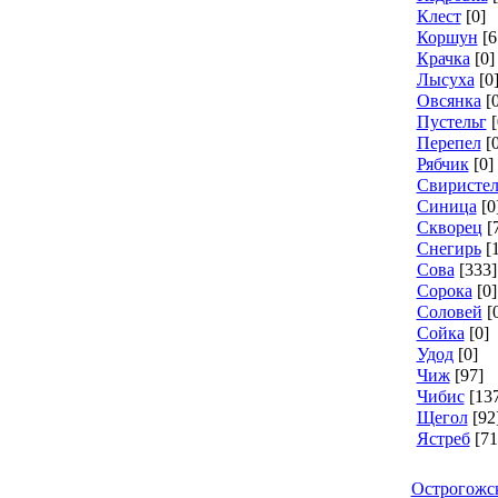
Клест
[0]
Коршун
[6
Крачка
[0]
Лысуха
[0
Овсянка
[
Пустельг
[
Перепел
[
Рябчик
[0]
Свиристел
Синица
[0
Скворец
[
Снегирь
[
Сова
[333]
Сорока
[0]
Соловей
[
Сойка
[0]
Удод
[0]
Чиж
[97]
Чибис
[13
Щегол
[92
Ястреб
[71
Острогожс