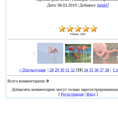
Дата
: 06.02.2010 |
Добавил
:
farid47
Рейтинг
:
5.0
/
1
« Предыдущая
|
28
29
30
31
32
[
33
]
34
35
36
37
38
|
Сл
Всего комментариев
:
0
Добавлять комментарии могут только зарегистрированные
[
Регистрация
|
Вход
]