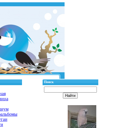
Поиск
ная
ница
циум
оальбомы
гаи
ги