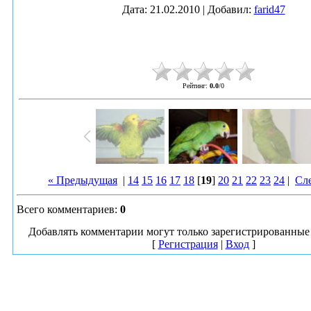
Дата
: 21.02.2010 |
Добавил
:
farid47
Рейтинг
:
0.0
/
0
« Предыдущая
|
14
15
16
17
18
[
19
]
20
21
22
23
24
|
Сл
Всего комментариев
:
0
Добавлять комментарии могут только зарегистрированные 
[
Регистрация
|
Вход
]