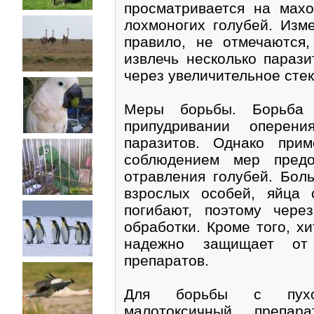
просматривается на махо
лохмоногих голубей. Изме
правило, не отмечаются,
извлечь несколько парази
через увеличительное стек
Меры борьбы. Борьба 
припудривании оперени
паразитов. Однако при
соблюдением мер предо
отравления голубей. Бол
взрослых особей, яйца
погибают, поэтому чер
обработки. Кроме того, х
надежно защищает от 
препаратов.
Для борьбы с пухоп
малотоксичный препар