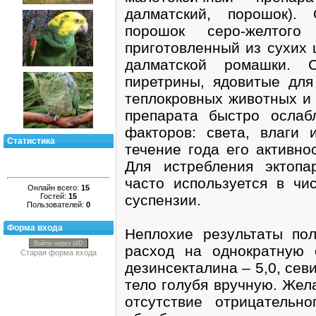
далматский, порошок).
порошок серо-желтог
приготовленный из сухих 
далматской ромашки. 
пиретрины, ядовитые для
теплокровных животных и 
препарата быстро ослаб
факторов: света, влаги
Статистика
течение года его активно
Для истребления эктопа
часто используется в чи
Онлайн всего:
15
Гостей:
15
суспензии.
Пользователей:
0
Форма входа
Неплохие результаты пол
Войти через uID
расход на однократную о
Старая форма входа
дезинсекталина – 5,0, севи
тело голубя вручную. Жел
отсутствие отрицательн