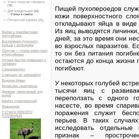
Учить попугая говорить
[39]
Пищей пухопероедов служа
Для владельцев
[60]
кожи поверхностного сло
Статьи и советы
Пятнистый сфинкс
[21]
откладывают яйца в виде 
Из яиц выводятся личинки
Выбор и приобретение
попугайчика
дней, за это время они н
Воспаление пупочного
во взрослых паразитов. Е
кольца у молодняка
Попугаи — птицы известные
то он без питания погибн
и популярные
остаются до конца жизни г
Нутрия быстро привыкает к
человеку
погибают.
Сальмонеллез
Старушку не забывайте!
Водопад Кивач
У некоторых голубей встр
Китайские смартфоны
тысячи яиц с развива
Дневник, написанный под
водой
переползать с одного г
Барбус суматранский
насесте, во время спарив
Жаворонок
поражения служит бесп
У ОЧАГА НЕКОЕГО
ГОЛЛАНДЦА
перьев. В таких случая
исследовать отдельные 
признак – простроч