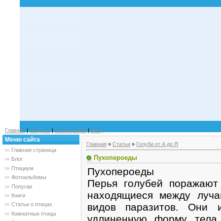
Главная
|
Попугаи
|
Регистрация
|
Вход
Меню сайта
Главная
»
Статьи
»
Голуби от А до Я
Главная страница
Пухопероеды
Блог
Птициум
Пухопероеды
Фотоальбомы
Перья голубей поражают
Попугаи
находящиеся между луча
Книги
видов паразитов. Они и
Статьи о птицах
Комнатные птицы
удлиненную форму тела 