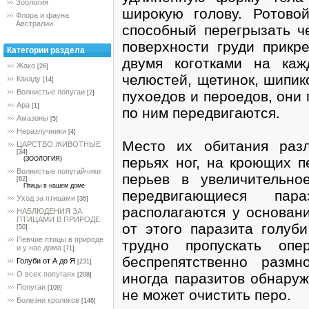
Зоология
широкую голову. Ротово
Флора и фауна
Австралии
способный перегрызать ч
поверхности груди прикр
Категории раздела
двумя коготками на каж
Жако
[26]
челюстей, щетинок, шипик
Какаду
[14]
Волнистые попугаи
пухоедов и пероедов, они
[2]
Ара
[1]
по ним передвигаются.
Амазоны
[5]
Неразлучники
[4]
Место их обитания раз
ЦАРСТВО ЖИВОТНЫЕ
[34]
перьях ног, на кроющих п
(ЗООЛОГИЯ)
Волнистые попугайчики
перьев в увеличительно
[62]
Птицы в нашем доме
передвигающиеся па
Уход за птицами
[36]
располагаются у основан
НАБЛЮДЕНИЯ ЗА
ПТИЦАМИ В ПРИРОДЕ
от этого паразита голуби
[50]
Певчие птицы в природе
трудно пропускать оп
и у нас дома
[71]
беспрепятственно разм
Голуби от А до Я
[231]
О всех попугаях
иногда паразитов обнаруж
[208]
Попугаи
[109]
не может очистить перо.
Болезни кроликов
[146]