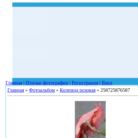
Главная
|
Птичьи фотографии
|
Регистрация
|
Вход
Главная
»
Фотоальбом
»
Колпица розовая
» 258725876587