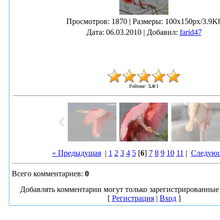
Просмотров
: 1870 |
Размеры
: 100x150px/3.9K
Дата
: 06.03.2010 |
Добавил
:
farid47
Рейтинг
:
5.0
/
1
« Предыдущая
|
1
2
3
4
5
[
6
]
7
8
9
10
11
|
Следующ
Всего комментариев
:
0
Добавлять комментарии могут только зарегистрированные 
[
Регистрация
|
Вход
]