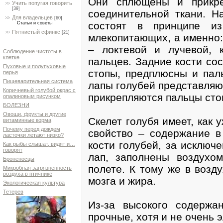
Они сплющены и прикре
Учить попугая говорить
[39]
соединительной ткани. На
Для владельцев
[60]
состоят в принципе и
Статьи и советы
Пятнистый сфинкс
[21]
млекопитающих, а именно:
– локтевой и лучевой, к
Соблюдение чистоты в
клетке
пальцев. Задние кости сос
Пуховые и полупуховые
стопы, предплюсны и пал
перья
Пищеварительная система
лапы голубей представляю
Коричневый голубой окрас с
прикрепляются пальцы сто
опалиновым рисунком
БОЛЕЗНИ
Овощи, фрукты и другие
Скелет голубя имеет, как
витаминные корма
Почему перед дождем
свойство – содержание в 
ласточки летают низко?
кости голубей, за исключе
Как рыбы слышат, видят и…
говорят
лап, заполнены воздухо
Броненосцы
полете. К тому же в возд
Микробная загрязненность
воздуха в птичнике
мозга и жира.
Экологическая культура
Тетерев
Из-за высокого содержа
прочные, хотя и не очень 