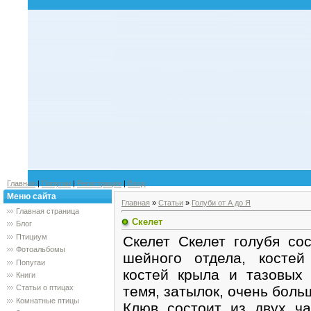
Главная
|
Попугаи
|
Регистрация
|
Вход
Меню сайта
Главная
»
Статьи
»
Голуби от А до Я
Главная страница
Скелет
Блог
Птициум
Скелет Скелет голубя сос
Фотоальбомы
шейного отдела, костей
Попугаи
костей крыла и тазовых 
Книги
темя, затылок, очень боль
Статьи о птицах
Комнатные птицы
Клюв состоит из двух ча