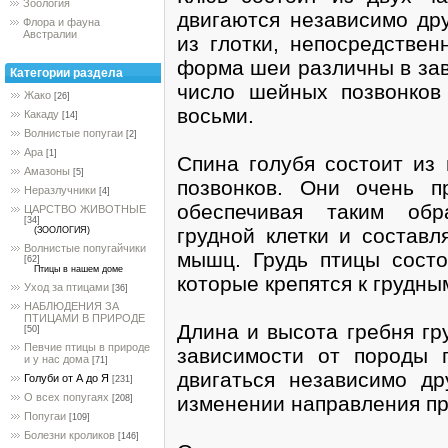
Зоология
двигаются независимо дру
Флора и фауна
Австралии
из глотки, непосредстве
форма шеи различны в зав
Категории раздела
число шейных позвонков
Жако
[26]
восьми.
Какаду
[14]
Волнистые попугаи
[2]
Ара
[1]
Спина голубя состоит из 
Амазоны
[5]
позвонков. Они очень п
Неразлучники
[4]
обеспечивая таким обр
ЦАРСТВО ЖИВОТНЫЕ
[34]
грудной клетки и составл
(ЗООЛОГИЯ)
Волнистые попугайчики
мышц. Грудь птицы состо
[62]
Птицы в нашем доме
которые крепятся к грудны
Уход за птицами
[36]
НАБЛЮДЕНИЯ ЗА
ПТИЦАМИ В ПРИРОДЕ
Длина и высота гребня гр
[50]
Певчие птицы в природе
зависимости от породы г
и у нас дома
[71]
двигаться независимо др
Голуби от А до Я
[231]
О всех попугаях
изменении направления пр
[208]
Попугаи
[109]
Болезни кроликов
[146]