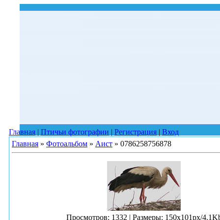
Главная
|
Птичьи фотографии
|
Регистрация
|
Вход
Главная
»
Фотоальбом
»
Аист
» 0786258756878
Просмотров
: 1332 |
Размеры
: 150x101px/4.1K