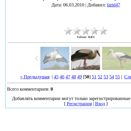
Дата
: 06.03.2010 |
Добавил
:
farid47
Рейтинг
:
0.0
/
0
« Предыдущая
|
45
46
47
48
49
[
50
]
51
52
53
54
55
|
Сл
Всего комментариев
:
0
Добавлять комментарии могут только зарегистрированные 
[
Регистрация
|
Вход
]