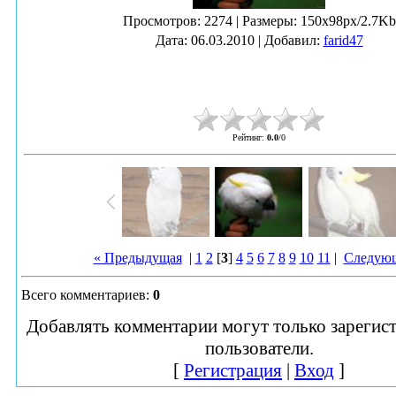
Просмотров
: 2274 |
Размеры
: 150x98px/2.7Kb
Дата
: 06.03.2010 |
Добавил
:
farid47
Рейтинг
:
0.0
/
0
« Предыдущая
|
1
2
[
3
]
4
5
6
7
8
9
10
11
|
Следующ
Всего комментариев
:
0
Добавлять комментарии могут только зарегис
пользователи.
[
Регистрация
|
Вход
]