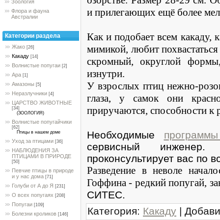
Зоология
и прилегающих ещё более мел
Флора и фауна
Австралии
Как и подобает всем какаду,
Категории раздела
мимикой, любит похвастаться
Жако
[26]
Какаду
[14]
скромный, округлой формы
Волнистые попугаи
[2]
изнутри.
Ара
[1]
У взрослых птиц нежно-розо
Амазоны
[5]
Неразлучники
[4]
глаза, у самок они красн
ЦАРСТВО ЖИВОТНЫЕ
приручаются, способности к 
[34]
(ЗООЛОГИЯ)
Волнистые попугайчики
[62]
Необходимые
программ
Птицы в нашем доме
Уход за птицами
[36]
сервисный инженер
НАБЛЮДЕНИЯ ЗА
проконсультирует вас по 
ПТИЦАМИ В ПРИРОДЕ
[50]
Разведение в неволе начал
Певчие птицы в природе
и у нас дома
[71]
Гоффина - редкий попугай, з
Голуби от А до Я
[231]
СИТЕС.
О всех попугаях
[208]
Попугаи
[109]
Категория
:
Какаду
|
Добав
Болезни кроликов
[146]