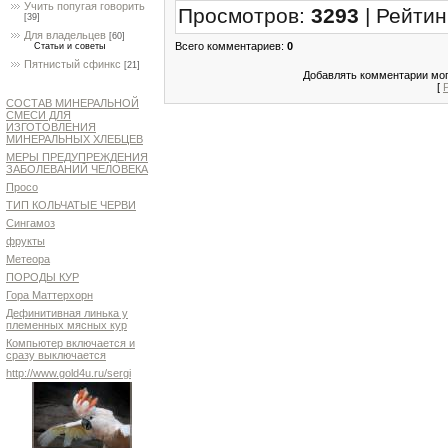
Учить попугая говорить
Просмотров
:
3293
|
Рейтин
[39]
Для владельцев
[60]
Всего комментариев
:
0
Статьи и советы
Пятнистый сфинкс
[21]
Добавлять комментарии мог
[
СОСТАВ МИНЕРАЛЬНОЙ
СМЕСИ ДЛЯ
ИЗГОТОВЛЕНИЯ
МИНЕРАЛЬНЫХ ХЛЕБЦЕВ
МЕРЫ ПРЕДУПРЕЖДЕНИЯ
ЗАБОЛЕВАНИЙ ЧЕЛОВЕКА
Просо
ТИП КОЛЬЧАТЫЕ ЧЕРВИ
Сингамоз
фрукты
Метеора
ПОРОДЫ КУР
Гора Маттерхорн
Дефинитивная линька у
племенных мясных кур
Компьютер включается и
сразу выключается
http://www.gold4u.ru/sergi