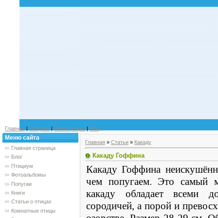
Главная
|
Попугаи
|
Регистрация
|
Вход
Меню сайта
Главная
»
Статьи
»
Какаду
Главная страница
Какаду Гоффина
Блог
Птициум
Какаду Гоффина неискушённо
Фотоальбомы
чем попугаем. Это самый м
Попугаи
какаду обладает всеми д
Книги
Статьи о птицах
сородичей, а порой и превос
Комнатные птицы
озорстве. Размер 28-29 см. 