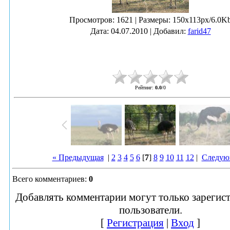
Просмотров
: 1621 |
Размеры
: 150x113px/6.0K
Дата
: 04.07.2010 |
Добавил
:
farid47
Рейтинг
:
0.0
/
0
« Предыдущая
|
2
3
4
5
6
[
7
]
8
9
10
11
12
|
Следую
Всего комментариев
:
0
Добавлять комментарии могут только зарегис
пользователи.
[
Регистрация
|
Вход
]