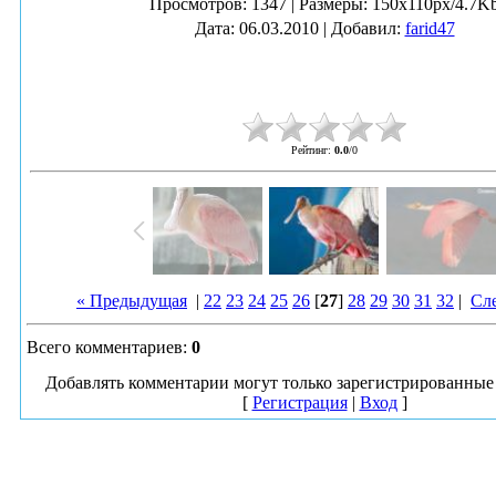
Просмотров
: 1347 |
Размеры
: 150x110px/4.7K
Дата
: 06.03.2010 |
Добавил
:
farid47
Рейтинг
:
0.0
/
0
« Предыдущая
|
22
23
24
25
26
[
27
]
28
29
30
31
32
|
Сл
Всего комментариев
:
0
Добавлять комментарии могут только зарегистрированные 
[
Регистрация
|
Вход
]