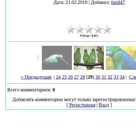
Дата
: 21.02.2010 |
Добавил
:
farid47
Рейтинг
:
0.0
/
0
« Предыдущая
|
24
25
26
27
28
[
29
]
30
31
32
33
34
|
Сл
Всего комментариев
:
0
Добавлять комментарии могут только зарегистрированные 
[
Регистрация
|
Вход
]