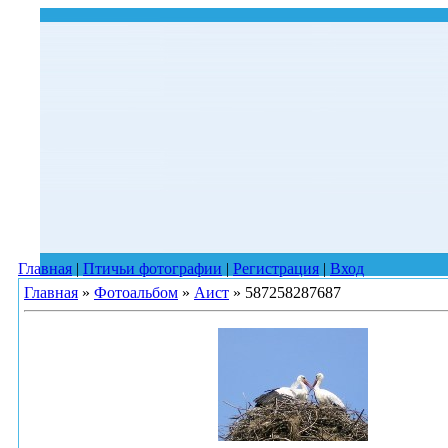
Главная
|
Птичьи фотографии
|
Регистрация
|
Вход
Главная
»
Фотоальбом
»
Аист
» 587258287687