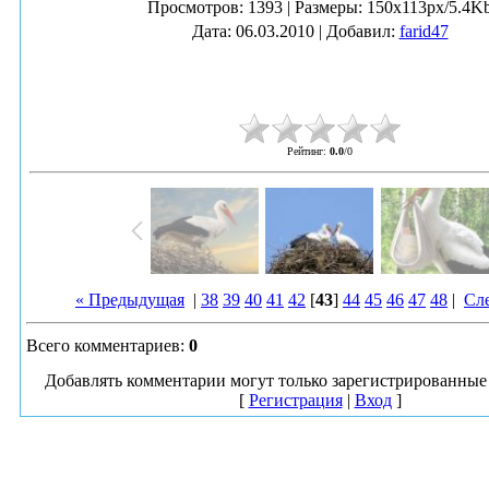
Просмотров
: 1393 |
Размеры
: 150x113px/5.4K
Дата
: 06.03.2010 |
Добавил
:
farid47
Рейтинг
:
0.0
/
0
« Предыдущая
|
38
39
40
41
42
[
43
]
44
45
46
47
48
|
Сл
Всего комментариев
:
0
Добавлять комментарии могут только зарегистрированные 
[
Регистрация
|
Вход
]