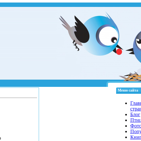
Меню сайта
Глав
стра
Блог
Пти
Фот
Попу
Кни
b