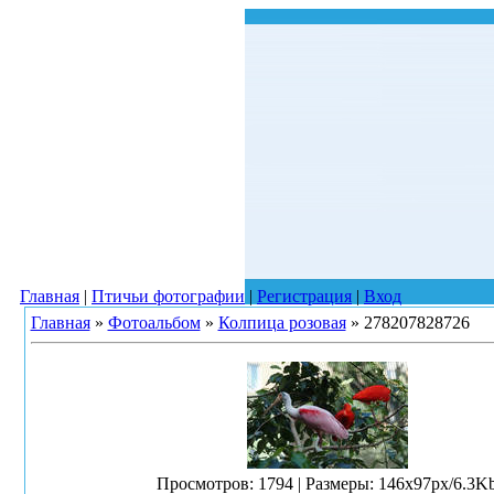
Главная
|
Птичьи фотографии
|
Регистрация
|
Вход
Главная
»
Фотоальбом
»
Колпица розовая
» 278207828726
Просмотров
: 1794 |
Размеры
: 146x97px/6.3K