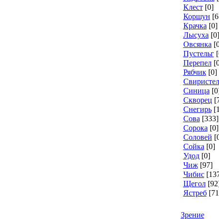
Клест
[0]
Коршун
[6
Крачка
[0]
Лысуха
[0
Овсянка
[
Пустельг
[
Перепел
[
Рябчик
[0]
Свиристел
Синица
[0
Скворец
[
Снегирь
[
Сова
[333]
Сорока
[0]
Соловей
[
Сойка
[0]
Удод
[0]
Чиж
[97]
Чибис
[13
Щегол
[92
Ястреб
[71
Зрение