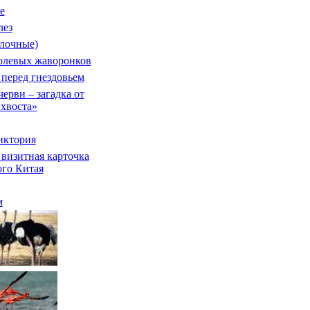
е
лез
лочные)
олевых жаворонков
перед гнездовьем
ерви – загадка от
«хвоста»
иктория
визитная карточка
го Китая
м