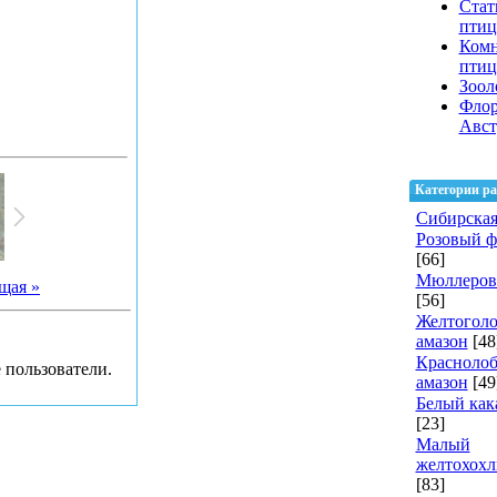
Стат
птиц
Ком
пти
Зоол
Флор
Авст
Категории ра
Сибирская
Розовый 
[66]
Мюллеров
щая »
[56]
Желтогол
амазон
[48
Красноло
 пользователи.
амазон
[49
Белый как
[23]
Малый
желтохохл
[83]