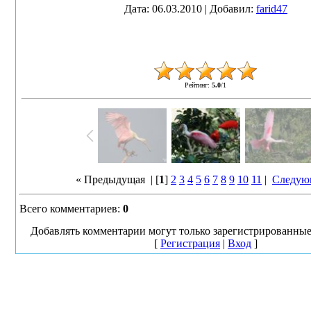
Дата
: 06.03.2010 |
Добавил
:
farid47
Рейтинг
:
5.0
/
1
« Предыдущая
| [
1
]
2
3
4
5
6
7
8
9
10
11
|
Следую
Всего комментариев
:
0
Добавлять комментарии могут только зарегистрированные
[
Регистрация
|
Вход
]