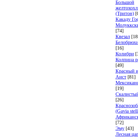
Большой
желтохохл
(Тритон)
[
Какаду Го
Молуккски
[74]
Квезал
[18
Белобрюх
[16]
Колибри
[
Колпица р
[49]
Красный 
Аист
[81]
Мексиканс
[19]
Скалисты
[26]
Краснозоб
(Gavia stell
Африканск
[72]
Эму
[43]
Лесная ца