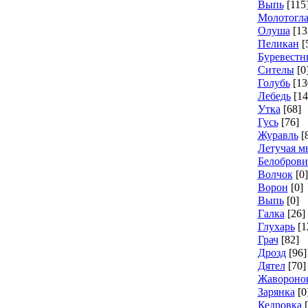
Выпь
[115
Молотогл
Олуша
[13
Пеликан
[
Буревестн
Сителы
[0
Голубь
[13
Лебедь
[14
Утка
[68]
Гусь
[76]
Журавль
[
Летучая 
Белоброви
Волчок
[0]
Ворон
[0]
Выпь
[0]
Галка
[26]
Глухарь
[1
Грач
[82]
Дрозд
[96]
Дятел
[70]
Жавороно
Зарянка
[0
Кедровка