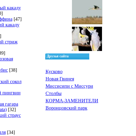
ый какаду
0]
ффина
[47]
й какаду
]
ий стриж
39]
Друзья сайта
озовая
ибис
[38]
Кусково
Новая Гвинея
кий сокол
Миссисипи с Миссури
й пингвин
Столбы
КОРМА-ЗАМЕНИТЕЛИ
ая гагара
Воронцовский парк
ata)
[32]
ий страус
пля
[34]