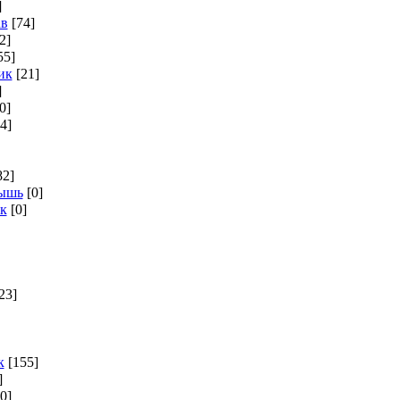
]
ав
[74]
2]
55]
ик
[21]
]
0]
4]
82]
мышь
[0]
к
[0]
23]
к
[155]
]
[0]