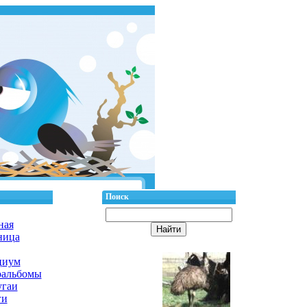
Поиск
ная
ница
циум
оальбомы
гаи
ги