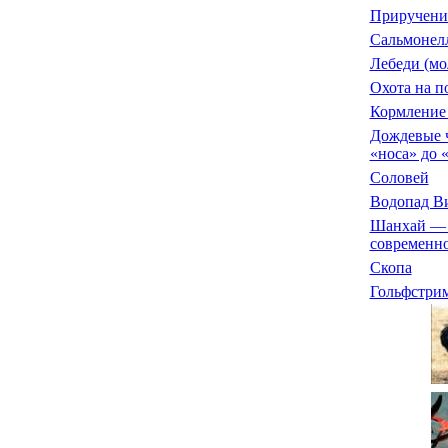
Приручени
Сальмонел
Лебеди (мо
Охота на п
Кормление 
Дождевые ч
«носа» до 
Соловей
Водопад В
Шанхай — 
современно
Скопа
Гольфстри