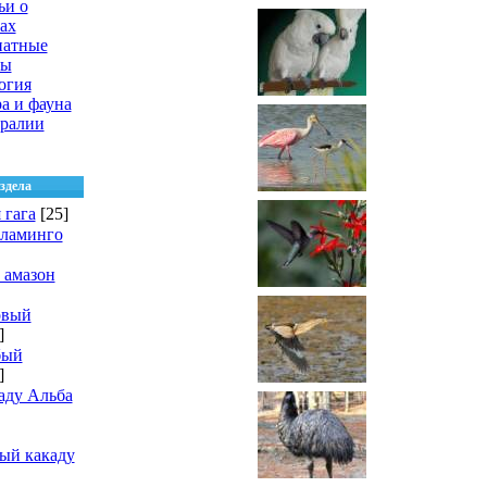
ьи о
ах
натные
цы
огия
а и фауна
ралии
здела
 гага
[25]
фламинго
 амазон
овый
]
бый
]
аду Альба
ый какаду