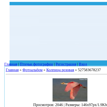
Главная
|
Птичьи фотографии
|
Регистрация
|
Вход
Главная
»
Фотоальбом
»
Колпица розовая
» 527583678237
Просмотров
: 2046 |
Размеры
: 146x97px/1.9Kb