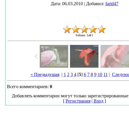
Дата
: 06.03.2010 |
Добавил
:
farid47
Рейтинг
:
5.0
/
1
« Предыдущая
|
1
2
3
4
[
5
]
6
7
8
9
10
11
|
Следующ
Всего комментариев
:
0
Добавлять комментарии могут только зарегистрированные 
[
Регистрация
|
Вход
]