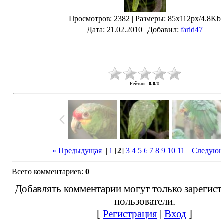
Просмотров
: 2382 |
Размеры
: 85x112px/4.8Kb
Дата
: 21.02.2010 |
Добавил
:
farid47
Рейтинг
:
0.0
/
0
« Предыдущая
|
1
[
2
]
3
4
5
6
7
8
9
10
11
|
Следующ
Всего комментариев
:
0
Добавлять комментарии могут только зарегис
пользователи.
[
Регистрация
|
Вход
]