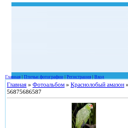
Главная
|
Птичьи фотографии
|
Регистрация
|
Вход
Главная
»
Фотоальбом
»
Краснолобый амазон
56875686587